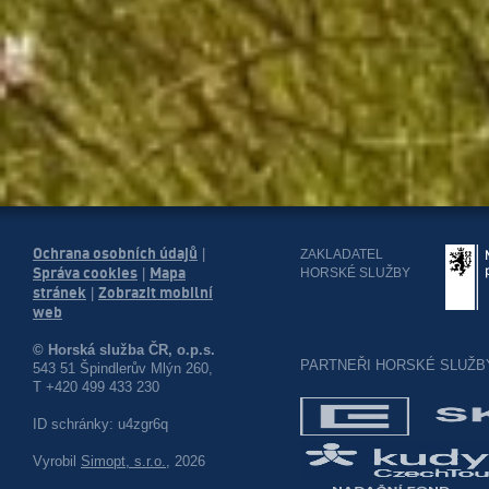
Ochrana osobních údajů
|
ZAKLADATEL
Správa cookies
Mapa
HORSKÉ SLUŽBY
|
stránek
Zobrazit mobilní
|
web
© Horská služba ČR, o.p.s.
PARTNEŘI HORSKÉ SLUŽB
543 51 Špindlerův Mlýn 260,
T +420 499 433 230
ID schránky: u4zgr6q
Vyrobil
Simopt, s.r.o.
, 2026