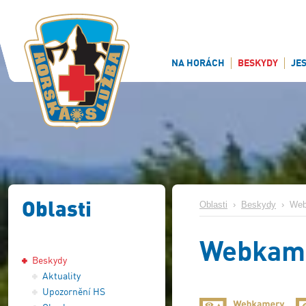
NA HORÁCH
BESKYDY
JE
Oblasti
Oblasti
›
Beskydy
›
Web
Webkam
Beskydy
Aktuality
Upozornění HS