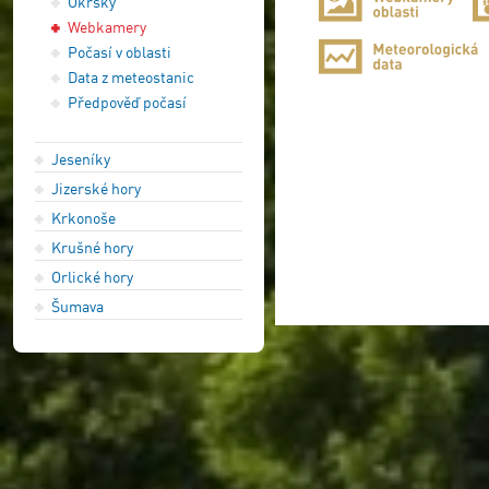
Okrsky
Webkamery
Počasí v oblasti
Data z meteostanic
Předpověď počasí
Jeseníky
Jizerské hory
Krkonoše
Krušné hory
Orlické hory
Šumava