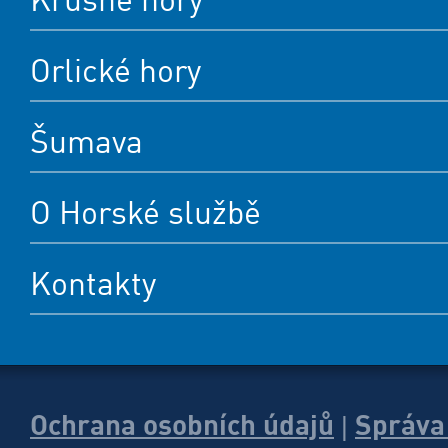
Orlické hory
Šumava
O Horské službě
Kontakty
Ochrana osobních údajů
Správa
|