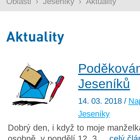
Oblasti
›
Jeseníky
›
Aktuality
Aktuality
Poděkován
Jeseníků
14. 03. 2018
/
Na
Jeseníky
Dobrý den, i když to moje manželka 
osobně v pondělí 12. 3 ...
celý čl