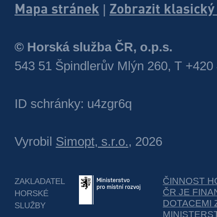
Mapa stránek
Zobrazit klasick
|
© Horská služba ČR, o.p.s.
543 51 Špindlerův Mlýn 260, T +420
ID schránky: u4zgr6q
Vyrobil
Simopt, s.r.o.
, 2026
ČINNOST H
ZAKLADATEL
ČR JE FIN
HORSKÉ
DOTACEMI 
SLUŽBY
MINISTERS