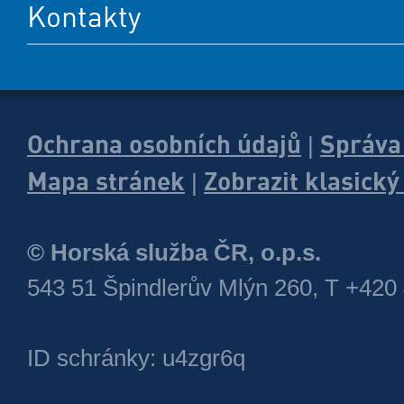
Kontakty
Ochrana osobních údajů
Správa
|
Mapa stránek
Zobrazit klasick
|
© Horská služba ČR, o.p.s.
543 51 Špindlerův Mlýn 260, T +420
ID schránky: u4zgr6q