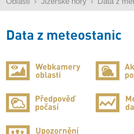
Oblasti
›
Jizerské hory
›
Data z met
Data z meteostanic