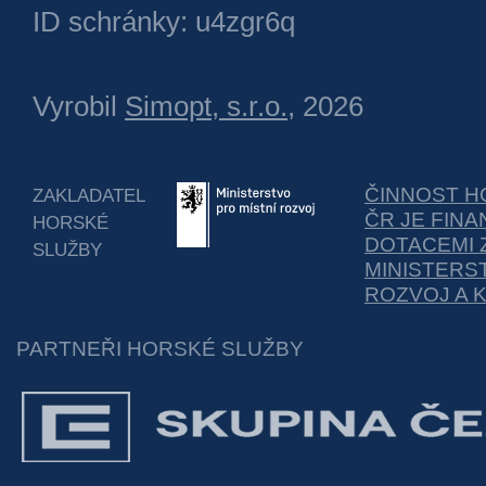
ID schránky: u4zgr6q
Vyrobil
Simopt, s.r.o.
, 2026
ČINNOST H
ZAKLADATEL
ČR JE FIN
HORSKÉ
DOTACEMI 
SLUŽBY
MINISTERS
ROZVOJ A 
PARTNEŘI HORSKÉ SLUŽBY