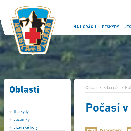
NA HORÁCH
BESKYDY
JE
Oblasti
Oblasti
›
Krkonoše
›
Poč
Počasí v
Beskydy
Jeseníky
Jizerské hory