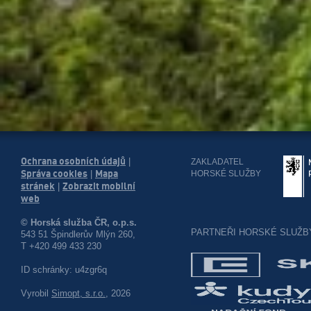
Ochrana osobních údajů
|
ZAKLADATEL
Správa cookies
Mapa
HORSKÉ SLUŽBY
|
stránek
Zobrazit mobilní
|
web
© Horská služba ČR, o.p.s.
PARTNEŘI HORSKÉ SLUŽB
543 51 Špindlerův Mlýn 260,
T +420 499 433 230
ID schránky: u4zgr6q
Vyrobil
Simopt, s.r.o.
, 2026