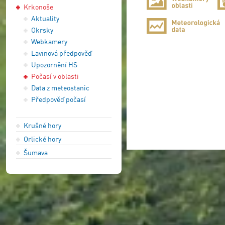
Krkonoše
Aktuality
Okrsky
Webkamery
Lavinová předpověď
Upozornění HS
Počasí v oblasti
Data z meteostanic
Předpověď počasí
Krušné hory
Orlické hory
Šumava