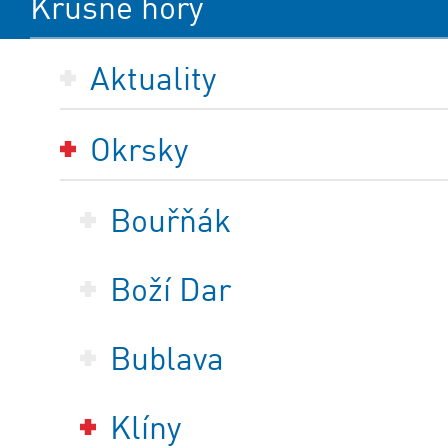
Krušné hory
Aktuality
Okrsky
Bouřňák
Boží Dar
Bublava
Klíny