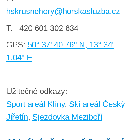
hskrusnehory@horskasluzba.cz
T:
+420 601 302 634
GPS:
50° 37' 40.76'' N, 13° 34'
1.04'' E
Užitečné odkazy:
Sport areál Klíny
,
Ski areál Český
Jiřetín
,
Sjezdovka Meziboří