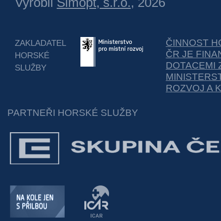
Vyrobil
Simopt, s.r.o.
, 2026
ČINNOST H
ZAKLADATEL
ČR JE FIN
HORSKÉ
DOTACEMI 
SLUŽBY
MINISTERS
ROZVOJ A 
PARTNEŘI HORSKÉ SLUŽBY