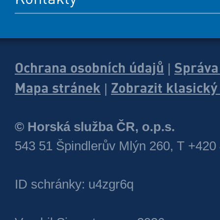
Ochrana osobních údajů
Správa
|
Mapa stránek
Zobrazit klasick
|
© Horská služba ČR, o.p.s.
543 51 Špindlerův Mlýn 260, T +420
ID schránky: u4zgr6q