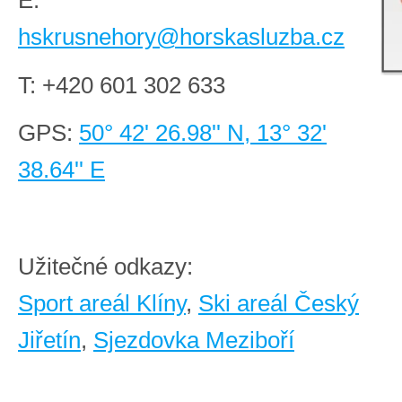
hskrusnehory@horskasluzba.cz
T:
+420 601 302 633
GPS:
50° 42' 26.98'' N, 13° 32'
38.64'' E
Užitečné odkazy:
Sport areál Klíny
,
Ski areál Český
Jiřetín
,
Sjezdovka Meziboří