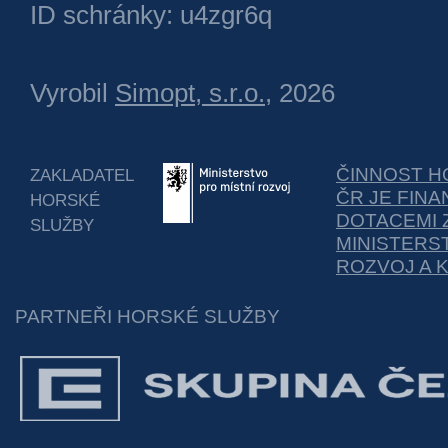
ID schránky: u4zgr6q
Vyrobil
Simopt, s.r.o.
, 2026
ČINNOST H
ZAKLADATEL
ČR JE FIN
HORSKÉ
DOTACEMI 
SLUŽBY
MINISTERS
ROZVOJ A 
PARTNEŘI HORSKÉ SLUŽBY