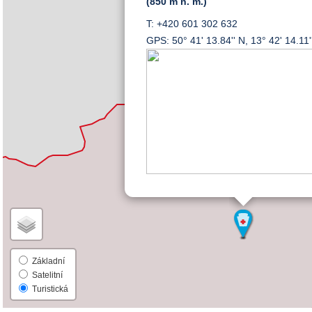
(850 m n. m.)
T: +420 601 302 632
GPS: 50° 41' 13.84'' N, 13° 42' 14.11'
Základní
Satelitní
Turistická