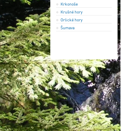
Krkonoše
Krušné hory
Orlické hory
Šumava