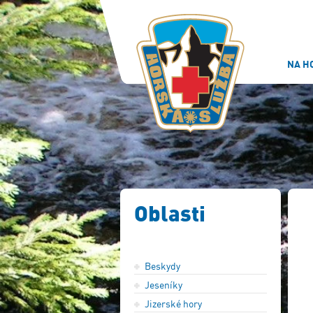
NA H
Oblasti
Beskydy
Jeseníky
Jizerské hory