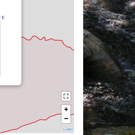
' E
+
−
Leaflet