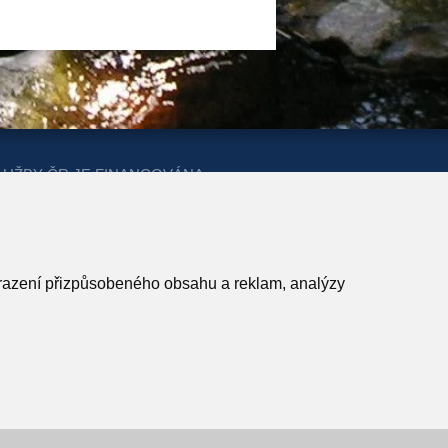
LUŽBY ČR JE FINANCOVÁNA
ERSTVA PRO MÍSTNÍ ROZVOJ A
obrazení přizpůsobeného obsahu a reklam, analýzy