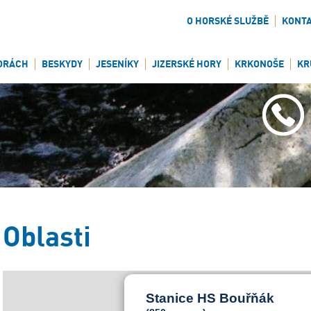
O HORSKÉ SLUŽBĚ
KONT
ORÁCH
BESKYDY
JESENÍKY
JIZERSKÉ HORY
KRKONOŠE
KR
Oblasti
Stanice HS Bouřňák