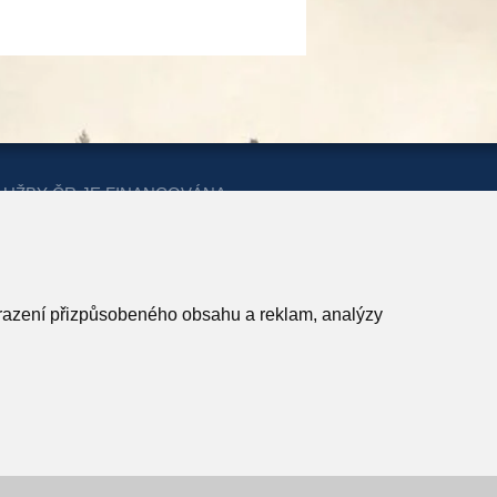
LUŽBY ČR JE FINANCOVÁNA
ERSTVA PRO MÍSTNÍ ROZVOJ A
obrazení přizpůsobeného obsahu a reklam, analýzy