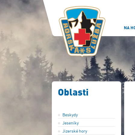
NA H
Oblasti
Beskydy
Jeseníky
Jizerské hory