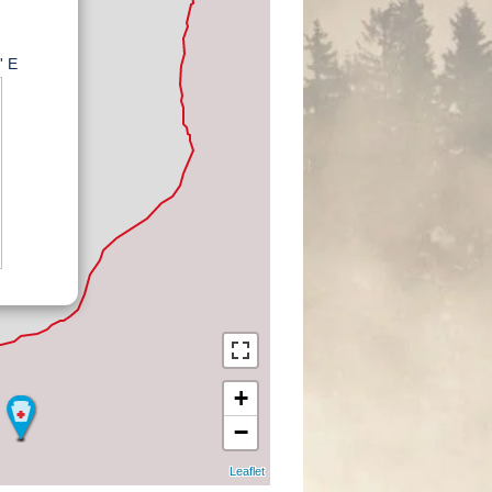
' E
+
−
Leaflet