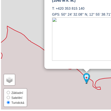
(1040 m n. m.)
T: +420 353 815 140
GPS: 50° 24' 32.08'' N, 12° 55' 38.71'
Základní
Satelitní
Turistická