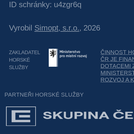
ID schránky: u4zgr6q
Vyrobil
Simopt, s.r.o.
, 2026
ČINNOST H
ZAKLADATEL
ČR JE FIN
HORSKÉ
DOTACEMI 
SLUŽBY
MINISTERS
ROZVOJ A 
PARTNEŘI HORSKÉ SLUŽBY