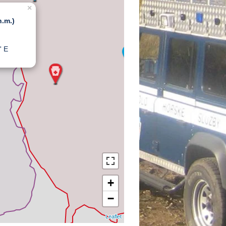
×
n.m.)
' E
+
−
Leaflet