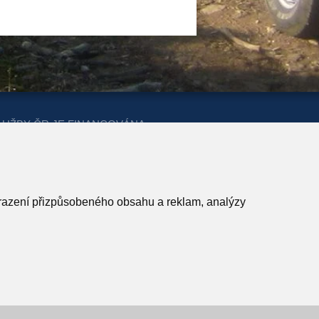
LUŽBY ČR JE FINANCOVÁNA
ERSTVA PRO MÍSTNÍ ROZVOJ A
obrazení přizpůsobeného obsahu a reklam, analýzy