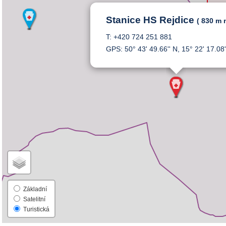
Stanice HS Rejdice
( 830 m 
T: +420 724 251 881
GPS: 50° 43' 49.66'' N, 15° 22' 17.08'
Základní
Satelitní
Turistická