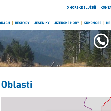
O HORSKÉ SLUŽBĚ
KONT
ORÁCH
BESKYDY
JESENÍKY
JIZERSKÉ HORY
KRKONOŠE
KR
Oblasti