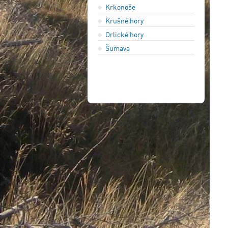
Krkonoše
Krušné hory
Orlické hory
Šumava