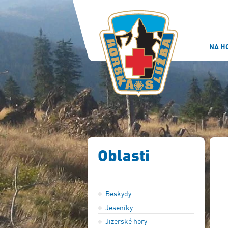
NA H
Oblasti
Beskydy
Jeseníky
Jizerské hory