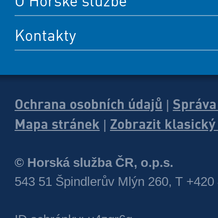
O Horské službě
Kontakty
Ochrana osobních údajů
Správa
|
Mapa stránek
Zobrazit klasick
|
© Horská služba ČR, o.p.s.
543 51 Špindlerův Mlýn 260, T +420