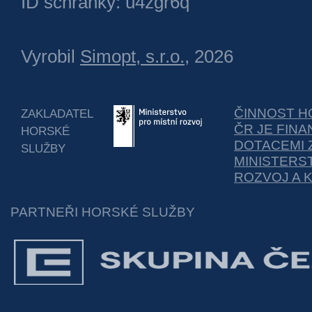
ID schránky: u4zgr6q
Vyrobil
Simopt, s.r.o.
, 2026
ČINNOST H
ZAKLADATEL
ČR JE FIN
HORSKÉ
DOTACEMI 
SLUŽBY
MINISTERS
ROZVOJ A 
PARTNEŘI HORSKÉ SLUŽBY