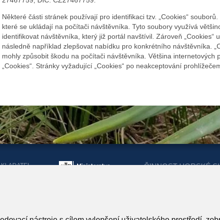
27467759,
DIČ: CZ27467759
.
Některé části stránek používají pro identifikaci tzv. „Cookies“ souborů
které se ukládají na počítači návštěvníka. Tyto soubory využívá větši
identifikovat návštěvníka, který již portál navštívil. Zároveň „Cookies
následně například zlepšovat nabídku pro konkrétního návštěvníka. „
mohly způsobit škodu na počítači návštěvníka. Většina internetových
„Cookies“. Stránky vyžadující „Cookies“ po neakceptování prohlížeč
AKLADATEL
ČINNOST HORSKÉ S
ORSKÉ SLUŽBY
DOTACEMI Z MINIST
KRAJŮ
ARTNEŘI HORSKÉ SLUŽBY
ledovací nástroje s cílem vylepšení uživatelského prostředí, z