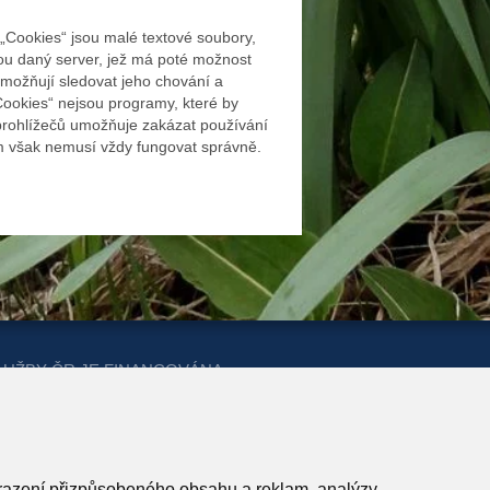
. „Cookies“ jsou malé textové soubory,
nou daný server, jež má poté možnost
“ umožňují sledovat jeho chování a
Cookies“ nejsou programy, které by
 prohlížečů umožňuje zakázat používání
em však nemusí vždy fungovat správně.
LUŽBY ČR JE FINANCOVÁNA
ERSTVA PRO MÍSTNÍ ROZVOJ A
obrazení přizpůsobeného obsahu a reklam, analýzy