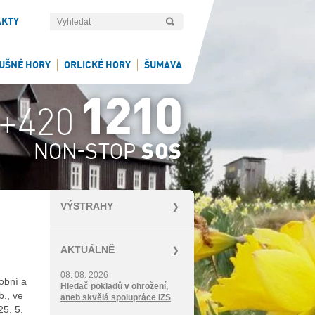
AKTY
UŠNÉ HORY
ORLICKÉ HORY
ŠUMAVA
VÝSTRAHY
AKTUÁLNĚ
08. 08. 2026
obní a
Hledač pokladů v ohrožení,
., ve
aneb skvělá spolupráce IZS
25. 5.