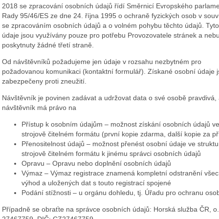
2018 se zpracování osobních údajů řídí Směrnicí Evropského parlam
Rady 95/46/ES ze dne 24. října 1995 o ochraně fyzických osob v souvi
se zpracováním osobních údajů a o volném pohybu těchto údajů. Tyto
údaje jsou využívány pouze pro potřebu Provozovatele stránek a neb
poskytnuty žádné třetí straně.
Od návštěvníků požadujeme jen údaje v rozsahu nezbytném pro
požadovanou komunikaci (kontaktní formulář). Získané osobní údaje 
zabezpečeny proti zneužití.
Návštěvník je povinen zadávat a udržovat data o své osobě pravdivá, 
návštěvník má právo na
Přístup k osobním údajům – možnost získání osobních údajů v
strojově čitelném formátu (první kopie zdarma, další kopie za p
Přenositelnost údajů – možnost přenést osobní údaje ve stru
strojově čitelném formátu k jinému správci osobních údajů
Opravu – Opravu nebo doplnění osobních údajů
Výmaz – Výmaz registrace znamená kompletní odstranění všech da
výhod a uložených dat s touto registrací spojené
Podání stížnosti – u orgánu dohledu, tj. Úřadu pro ochranu oso
Případně se obraťte na správce osobních údajů:
Horská služba ČR, o.