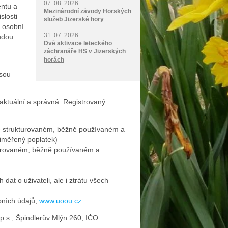
07. 08. 2026
entu a
Mezinárodní závody Horských
slosti
služeb Jizerské hory
 osobní
31. 07. 2026
udou
Dvě aktivace leteckého
záchranáře HS v Jizerských
horách
jsou
aktuální a správná. Registrovaný
e strukturovaném, běžně používaném a
řiměřený poplatek)
kturovaném, běžně používaném a
t o uživateli, ale i ztrátu všech
bních údajů,
www.uoou.cz
p.s.
,
Špindlerův Mlýn 260
,
IČO: