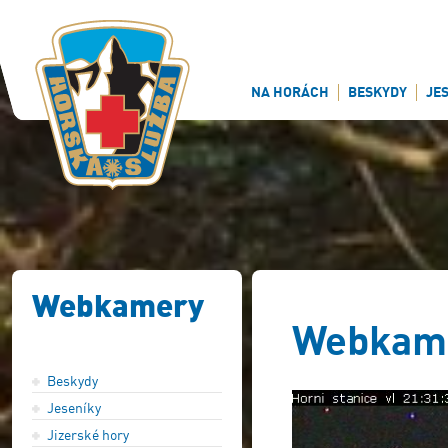
NA HORÁCH
BESKYDY
JE
Webkamery
Webkam
Beskydy
Jeseníky
Jizerské hory