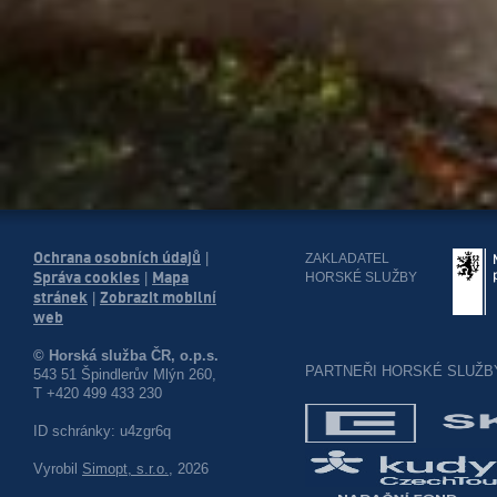
Ochrana osobních údajů
|
ZAKLADATEL
Správa cookies
Mapa
HORSKÉ SLUŽBY
|
stránek
Zobrazit mobilní
|
web
© Horská služba ČR, o.p.s.
PARTNEŘI HORSKÉ SLUŽB
543 51 Špindlerův Mlýn 260,
T +420 499 433 230
ID schránky: u4zgr6q
Vyrobil
Simopt, s.r.o.
, 2026