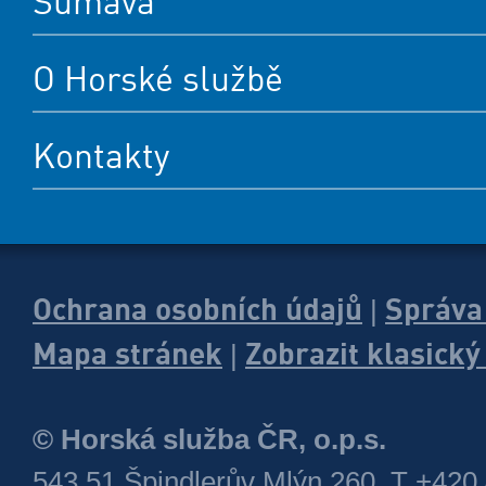
Šumava
O Horské službě
Kontakty
Ochrana osobních údajů
Správa
|
Mapa stránek
Zobrazit klasick
|
© Horská služba ČR, o.p.s.
543 51 Špindlerův Mlýn 260, T +420