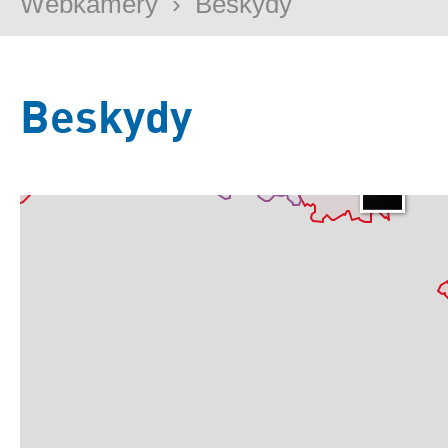
Webkamery
›
Beskydy
Beskydy
Základní
Satelitní
Turistická