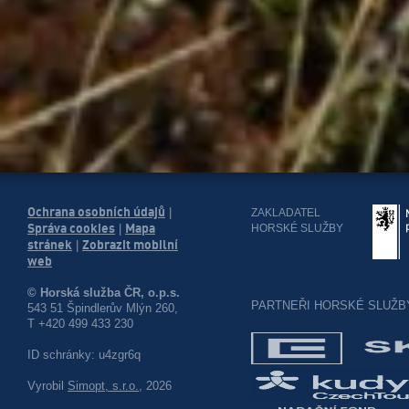
Ochrana osobních údajů
|
ZAKLADATEL
Správa cookies
Mapa
HORSKÉ SLUŽBY
|
stránek
Zobrazit mobilní
|
web
© Horská služba ČR, o.p.s.
PARTNEŘI HORSKÉ SLUŽB
543 51 Špindlerův Mlýn 260,
T +420 499 433 230
ID schránky: u4zgr6q
Vyrobil
Simopt, s.r.o.
, 2026