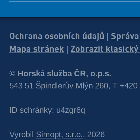
Ochrana osobních údajů
Správa
|
Mapa stránek
Zobrazit klasick
|
© Horská služba ČR, o.p.s.
543 51 Špindlerův Mlýn 260, T +420
ID schránky: u4zgr6q
Vyrobil
Simopt, s.r.o.
, 2026