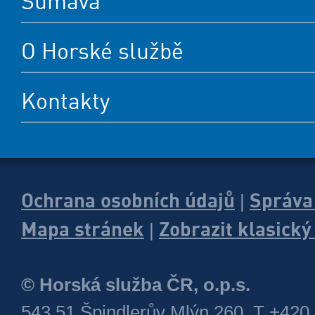
Šumava
O Horské službě
Kontakty
Ochrana osobních údajů
Správa
|
Mapa stránek
Zobrazit klasick
|
© Horská služba ČR, o.p.s.
543 51 Špindlerův Mlýn 260, T +420