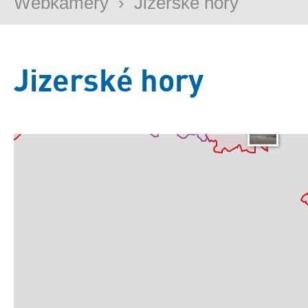
Webkamery
›
Jizerské hory
Jizerské hory
Základní
Satelitní
Turistická