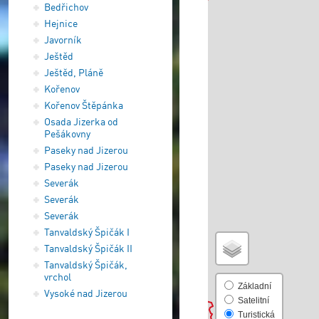
Bedřichov
Hejnice
Javorník
Ještěd
Ještěd, Pláně
Kořenov
Kořenov Štěpánka
Osada Jizerka od
Pešákovny
Paseky nad Jizerou
Paseky nad Jizerou
Severák
Severák
Severák
Tanvaldský Špičák I
Tanvaldský Špičák II
Tanvaldský Špičák,
vrchol
Základní
Vysoké nad Jizerou
Satelitní
Turistická