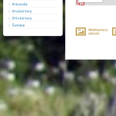
Krkonoše
Krušné hory
Orlické hory
Šumava