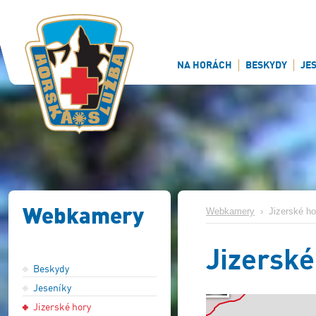
NA HORÁCH
BESKYDY
JE
Webkamery
Webkamery
›
Jizerské ho
Jizerské
Beskydy
Jeseníky
Jizerské hory