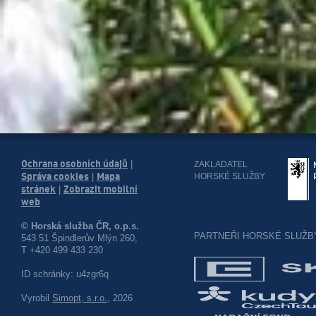
Ochrana osobních údajů
|
ZAKLADATEL
Správa cookies
Mapa
HORSKÉ SLUŽBY
|
stránek
Zobrazit mobilní
|
web
© Horská služba ČR, o.p.s.
PARTNEŘI HORSKÉ SLUŽB
543 51 Špindlerův Mlýn 260,
T +420 499 433 230
ID schránky: u4zgr6q
Vyrobil
Simopt, s.r.o.
, 2026