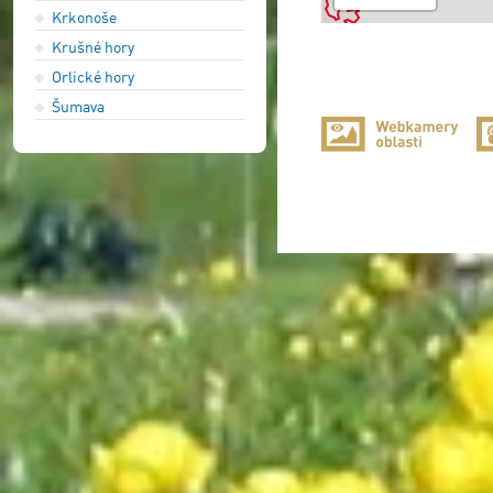
Krkonoše
Krušné hory
Orlické hory
Šumava