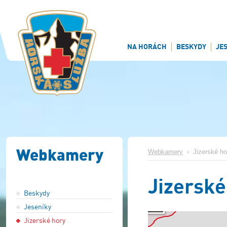
NA HORÁCH
BESKYDY
JE
Webkamery
Webkamery
›
Jizerské ho
Jizerské
Beskydy
Jeseníky
Jizerské hory