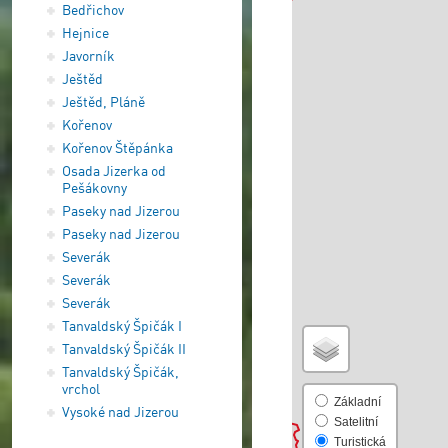
Bedřichov
Hejnice
Javorník
Ještěd
Ještěd, Pláně
Kořenov
Kořenov Štěpánka
Osada Jizerka od
Pešákovny
Paseky nad Jizerou
Paseky nad Jizerou
Severák
Severák
Severák
Tanvaldský Špičák I
Tanvaldský Špičák II
Tanvaldský Špičák,
vrchol
Základní
Vysoké nad Jizerou
Satelitní
Turistická