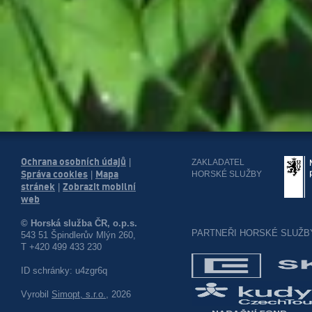
Ochrana osobních údajů
|
ZAKLADATEL
Správa cookies
Mapa
HORSKÉ SLUŽBY
|
stránek
Zobrazit mobilní
|
web
© Horská služba ČR, o.p.s.
PARTNEŘI HORSKÉ SLUŽB
543 51 Špindlerův Mlýn 260,
T +420 499 433 230
ID schránky: u4zgr6q
Vyrobil
Simopt, s.r.o.
, 2026