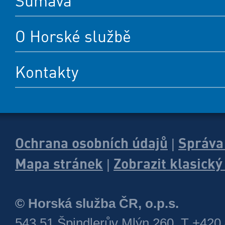
Šumava
O Horské službě
Kontakty
Ochrana osobních údajů
Správa
|
Mapa stránek
Zobrazit klasick
|
© Horská služba ČR, o.p.s.
543 51 Špindlerův Mlýn 260, T +420