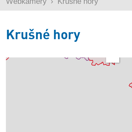
Webkamery
›
Krušné hory
Krušné hory
Základní
Satelitní
Turistická