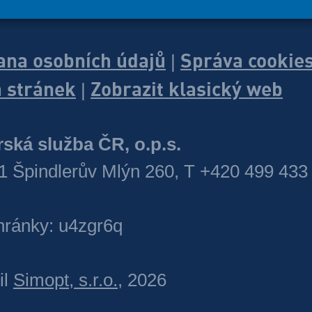
ana osobních údajů
Správa cookie
|
 stránek
Zobrazit klasický web
|
ská služba ČR, o.p.s.
1 Špindlerův Mlýn 260, T +420 499 433
hránky: u4zgr6q
il
Simopt, s.r.o.
, 2026