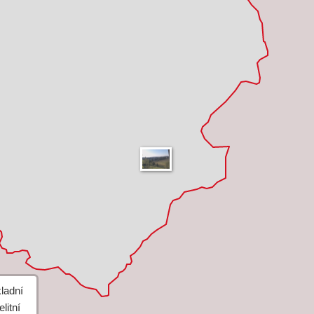
+
−
Leaflet