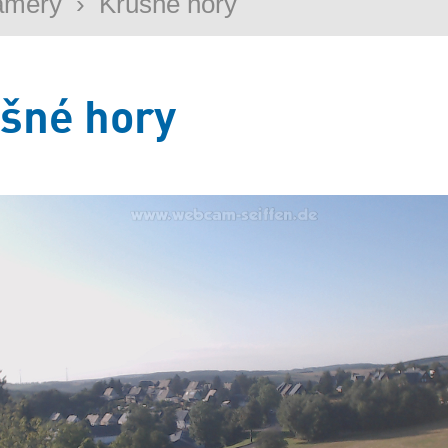
amery
›
Krušné hory
šné hory