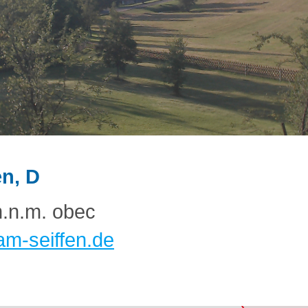
en, D
.n.m. obec
m-seiffen.de