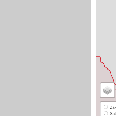
Základní
Satelitní
Turistická