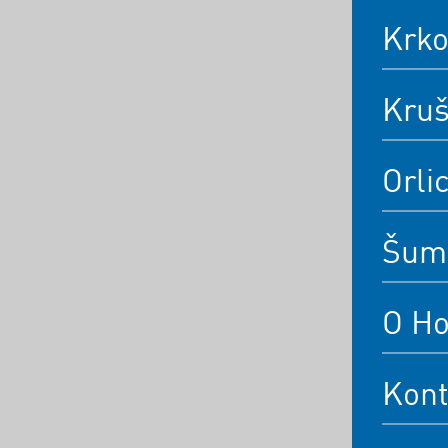
Krk
Kruš
Orli
Šum
O Ho
Kont