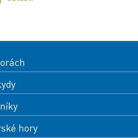
orách
kydy
níky
rské hory