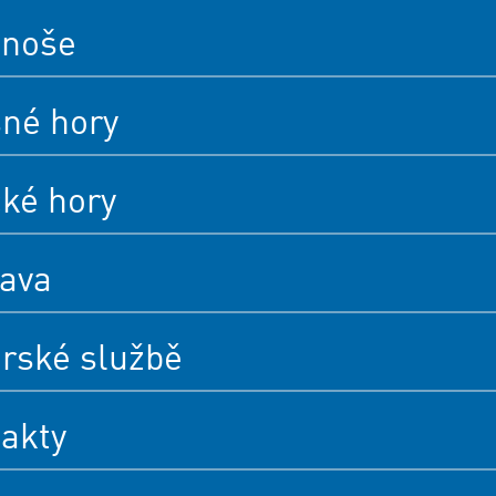
onoše
né hory
cké hory
ava
rské službě
akty