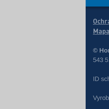
Ochr
Mapa
© Hor
543 5
ID sc
Vyrob