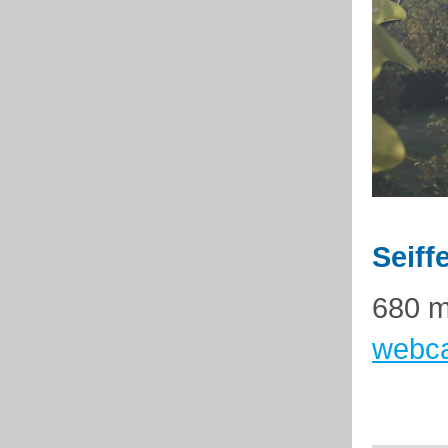
Seiff
680 m
webca