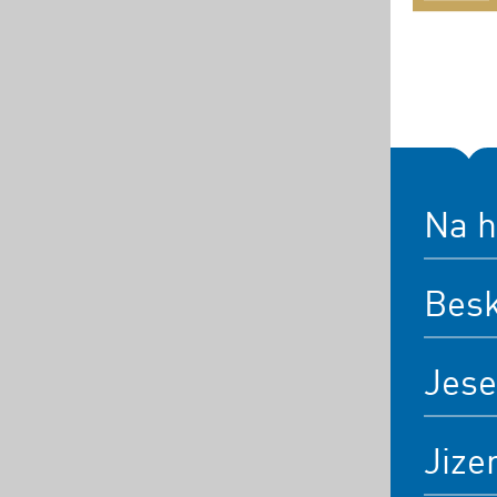
Na h
Bes
Jese
Jize