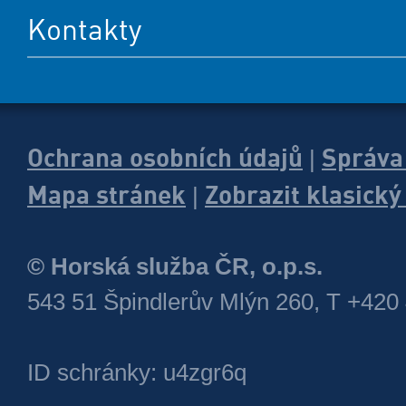
Kontakty
Ochrana osobních údajů
Správa
|
Mapa stránek
Zobrazit klasick
|
© Horská služba ČR, o.p.s.
543 51 Špindlerův Mlýn 260, T +420
ID schránky: u4zgr6q