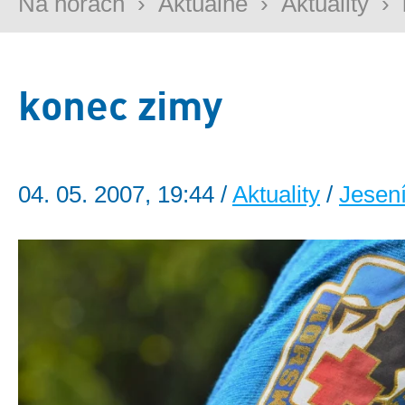
Na horách
›
Aktuálně
›
Aktuality
›
konec zimy
04. 05. 2007, 19:44 /
Aktuality
/
Jesen