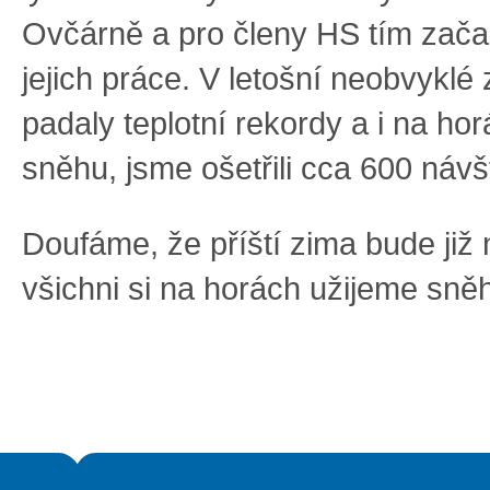
Ovčárně a pro členy HS tím začal
jejich práce. V letošní neobvyklé
padaly teplotní rekordy a i na ho
sněhu, jsme ošetřili cca 600 návš
Doufáme, že příští zima bude již 
všichni si na horách užijeme sně