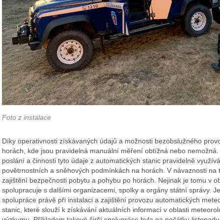
Foto z instalace
Díky operativnosti získávaných údajů a možnosti bezobslužného provo
horách, kde jsou pravidelná manuální měření obtížná nebo nemožná.
poslání a činnosti tyto údaje z automatických stanic pravidelně využívá
povětrnostních a sněhových podmínkách na horách. V návaznosti na to
zajištění bezpečnosti pobytu a pohybu po horách. Nejinak je tomu v o
spolupracuje s dalšími organizacemi, spolky a orgány státní správy. Je
spolupráce právě při instalaci a zajištění provozu automatických met
stanic, které slouží k získávání aktuálních informací v oblasti meteor
výzkumu. Příkladem takové širší spolupráce byla na počátku listopad