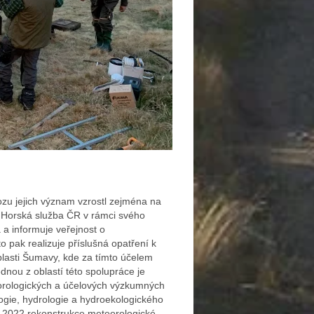
zu jejich význam vzrostl zejména na
 Horská služba ČR v rámci svého
 a informuje veřejnost o
 pak realizuje příslušná opatření k
blasti Šumavy, kde za tímto účelem
dnou z oblastí této spolupráce je
eorologických a účelových výzkumných
ologie, hydrologie a hydroekologického
u 2022 rekonstrukce meteorologické