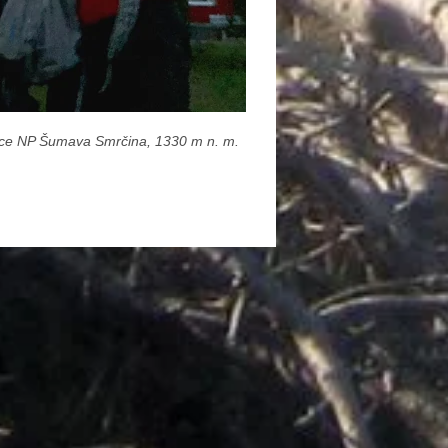
ice NP Šumava Smrčina, 1330 m n. m.