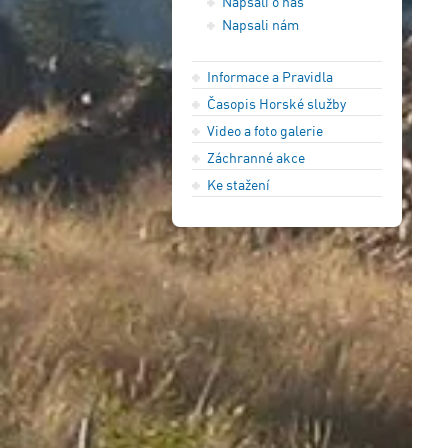
Napsali o nás
Napsali nám
Informace a Pravidla
Časopis Horské služby
Video a foto galerie
Záchranné akce
Ke stažení