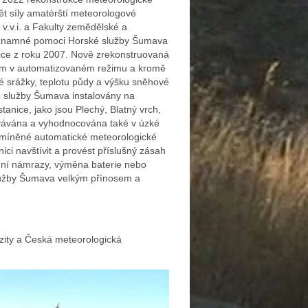
ět síly amatérští meteorologové
.v.i. a Fakulty zemědělské a
 významné pomoci Horské služby Šumava
nice z roku 2007. Nově zrekonstruovaná
 m v automatizovaném režimu a kromě
é srážky, teplotu půdy a výšku sněhové
é služby Šumava instalovány na
nice, jako jsou Plechý, Blatný vrch,
covávána a vyhodnocována také v úzké
zmíněné automatické meteorologické
ici navštívit a provést příslušný zásah
nění námrazy, výměna baterie nebo
služby Šumava velkým přínosem a
zity a Česká meteorologická