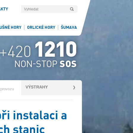
AKTY
UŠNÉ HORY
ORLICKÉ HORY
ŠUMAVA
VÝSTRAHY
 provozu
i instalaci a
h stanic