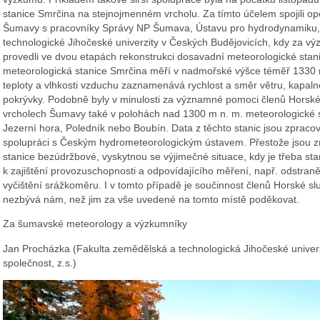
stanice Smrčina na stejnojmenném vrcholu. Za tímto účelem spojili op
Šumavy s pracovníky Správy NP Šumava, Ústavu pro hydrodynamiku, v
technologické Jihočeské univerzity v Českých Budějovicích, kdy za
provedli ve dvou etapách rekonstrukci dosavadní meteorologické sta
meteorologická stanice Smrčina měří v nadmořské výšce téměř 1330
teploty a vlhkosti vzduchu zaznamenává rychlost a směr větru, kapaln
pokrývky. Podobně byly v minulosti za významné pomoci členů Horsk
vrcholech Šumavy také v polohách nad 1300 m n. m. meteorologické sta
Jezerní hora, Poledník nebo Boubín. Data z těchto stanic jsou zpra
spolupráci s Českým hydrometeorologickým ústavem. Přestože jsou 
stanice bezúdržbové, vyskytnou se výjimečné situace, kdy je třeba stan
k zajištění provozuschopnosti a odpovídajícího měření, např. odstra
vyčištění srážkoměru. I v tomto případě je součinnost členů Horské 
nezbývá nám, než jim za vše uvedené na tomto místě poděkovat.
Za šumavské meteorology a výzkumníky
Jan Procházka (Fakulta zemědělská a technologická Jihočeské univer
společnost, z.s.)