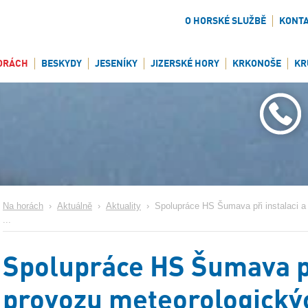
O HORSKÉ SLUŽBĚ
KONT
ORÁCH
BESKYDY
JESENÍKY
JIZERSKÉ HORY
KRKONOŠE
KR
Na horách
›
Aktuálně
›
Aktuality
›
Spolupráce HS Šumava při instalaci a
...
Spolupráce HS Šumava př
provozu meteorologickýc