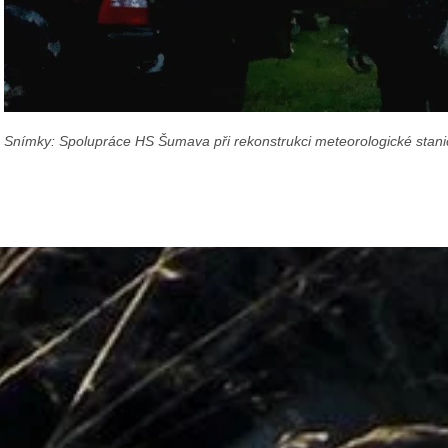
Snímky: Spolupráce HS Šumava při rekonstrukci meteorologické stan