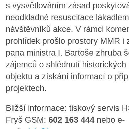
s vysvětlováním zásad poskytov
neodkladné resuscitace lákadlem
návštěvníků akce. V rámci kome
prohlídek prošlo prostory MMR i
pana ministra I. Bartoše zhruba š
zájemců o shlédnutí historických 
objektu a získání informací o př
projektech.
Bližší informace
:
tiskový servis 
Fryš GSM:
60
2 163 444
nebo e-