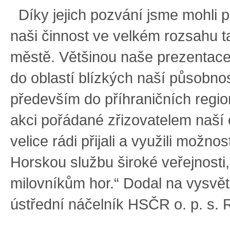
Díky jejich pozvání jsme mohli 
naši činnost ve velkém rozsahu t
městě. Většinou naše prezentac
do oblastí blízkých naší působnos
především do příhraničních regio
akci pořádané zřizovatelem naší o
velice rádi přijali a využili možno
Horskou službu široké veřejnosti
milovníkům hor.“ Dodal na vysvě
ústřední náčelník HSČR o. p. s.