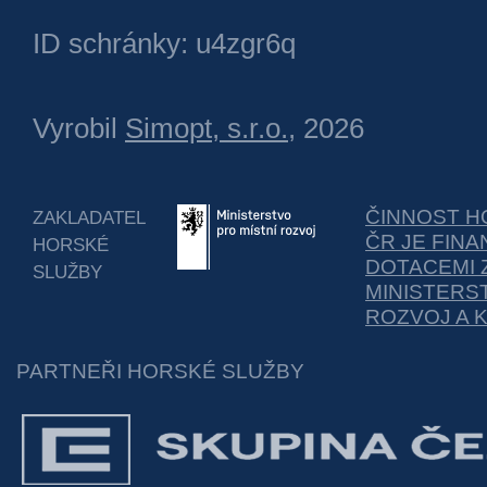
ID schránky: u4zgr6q
Vyrobil
Simopt, s.r.o.
, 2026
ČINNOST H
ZAKLADATEL
ČR JE FIN
HORSKÉ
DOTACEMI 
SLUŽBY
MINISTERS
ROZVOJ A 
PARTNEŘI HORSKÉ SLUŽBY