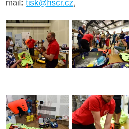
mail
:
tisk@hscr.cz
,