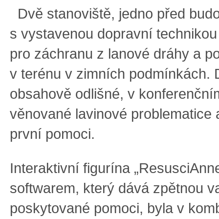
Dvě stanoviště, jedno před bu
s vystavenou dopravní techniko
pro záchranu z lanové dráhy a p
v terénu v zimních podmínkách. 
obsahově odlišné, v konferenčním
věnované lavinové problematice
první pomoci.
Interaktivní figurína „ResusciAnn
softwarem, který dává zpětnou va
poskytované pomoci, byla v komb