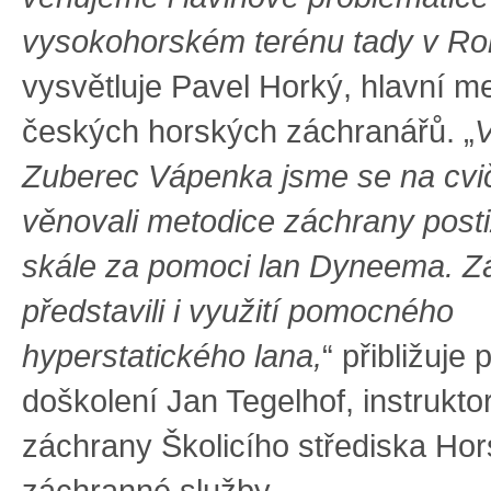
vysokohorském terénu tady v Ro
vysvětluje Pavel Horký, hlavní m
českých horských záchranářů. „
V
Zuberec Vápenka jsme se na cvi
věnovali metodice záchrany post
skále za pomoci lan Dyneema. Z
představili i využití pomocného
hyperstatického lana,
“ přibližuje 
doškolení Jan Tegelhof, instrukt
záchrany Školicího střediska Ho