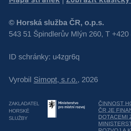
© Horská služba ČR, o.p.s.
543 51 Špindlerův Mlýn 260, T +420
ID schránky: u4zgr6q
Vyrobil
Simopt, s.r.o.
, 2026
ČINNOST H
ZAKLADATEL
ČR JE FIN
HORSKÉ
DOTACEMI 
SLUŽBY
MINISTERS
ROZVOJ A 