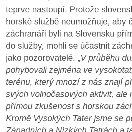
teprve nastoupí. Protože sloven
horské službě neumožňuje, aby č
záchranáři byli na Slovensku pří
do služby, mohli se účastnit zác
jako pozorovatelé. „
V průběhu du
pohybovali zejména ve vysokota
terénu, který mnozí z nás znají 
svých volnočasových aktivit, ale
přímou zkušenost s horskou zác
Kromě Vysokých Tater jsme se p
Západních a Nízkých Tatrách a t