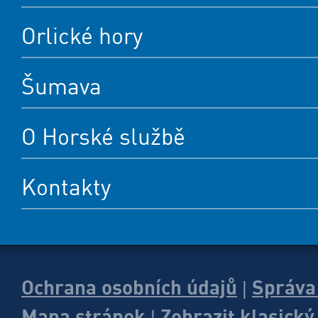
Orlické hory
Šumava
O Horské službě
Kontakty
Ochrana osobních údajů
Správa
|
Mapa stránek
Zobrazit klasick
|