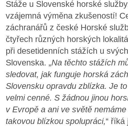
Stáže u Slovenské horské služby
vzájemná výměna zkušeností! C
záchranářů z české Horské služ
čtyřech různých horských lokalitá
při desetidenních stážích u svýc
Slovenska. „
Na těchto stážích 
sledovat, jak funguje horská zác
Slovensku opravdu zblízka. Je to
velmi cenné. S žádnou jinou hor
v Evropě a ani ve světě nemáme
takovou blízkou spolupráci,
“ říká