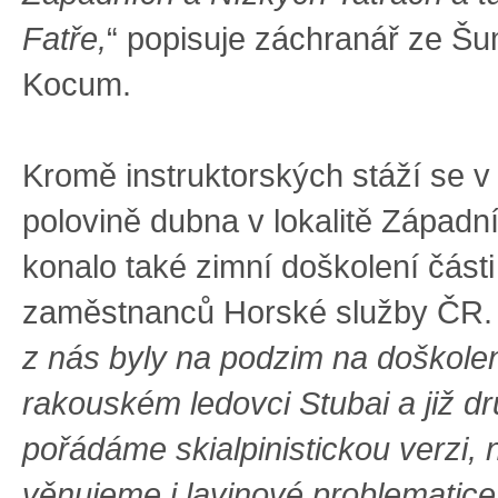
Fatře,
“ popisuje záchranář ze Š
Kocum.
Kromě instruktorských stáží se v
polovině dubna v lokalitě Západn
konalo také zimní doškolení části
zaměstnanců Horské služby ČR. 
z nás byly na podzim na doškole
rakouském ledovci Stubai a již 
pořádáme skialpinistickou verzi, 
věnujeme i lavinové problematic