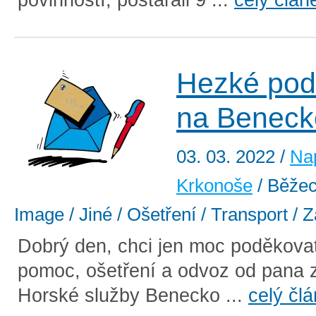
Hezké pod
na Beneck
03. 03. 2022
/
Na
Krkonoše
/ Běžec
Image / Jiné / Ošetření / Transport / 
Dobrý den, chci jen moc poděkova
pomoc, ošetření a odvoz od pana 
Horské služby Benecko ...
celý čl