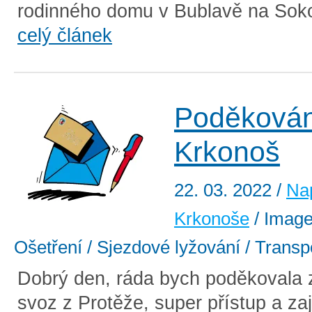
rodinného domu v Bublavě na Soko
celý článek
Poděkován
Krkonoš
22. 03. 2022
/
Na
Krkonoše
/ Image 
Ošetření / Sjezdové lyžování / Transp
Dobrý den, ráda bych poděkovala z
svoz z Protěže, super přístup a za