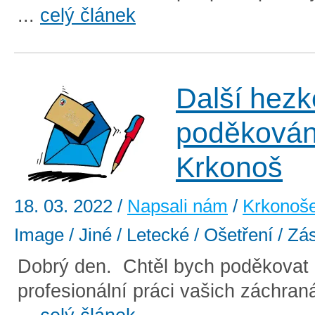
...
celý článek
Další hezk
poděkován
Krkonoš
18. 03. 2022
/
Napsali nám
/
Krkonoš
Image / Jiné / Letecké / Ošetření / Zá
Dobrý den. Chtěl bych poděkovat
profesionální práci vašich záchran