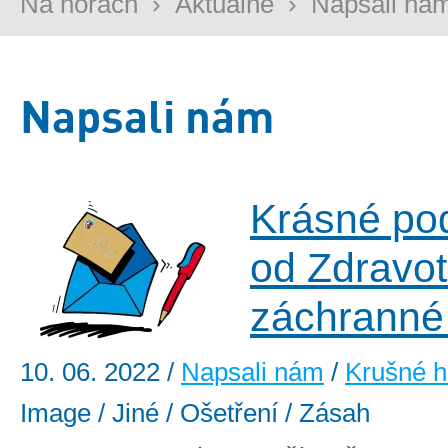
Na horách
›
Aktuálně
›
Napsali ná
Napsali nám
Krásné po
od Zdravot
záchranné
10. 06. 2022
/
Napsali nám
/
Krušné h
Image / Jiné / Ošetření / Zásah