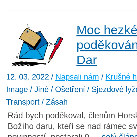
Moc hezk
poděkován
Dar
12. 03. 2022
/
Napsali nám
/
Krušné h
Image / Jiné / Ošetření / Sjezdové lyž
Transport / Zásah
Rád bych poděkoval, členům Horsk
Božího daru, kteři se nad rámec s
povinností, postarali 9 ...
celý člán