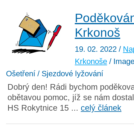
Poděkován
Krkonoš
19. 02. 2022
/
Na
Krkonoše
/ Image 
Ošetření / Sjezdové lyžování
Dobrý den! Rádi bychom poděkova
obětavou pomoc, jíž se nám dostal
HS Rokytnice 15 ...
celý článek