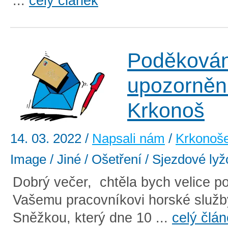
...
celý článek
Poděkován
upozorněn
Krkonoš
14. 03. 2022
/
Napsali nám
/
Krkonoš
Image / Jiné / Ošetření / Sjezdové ly
Dobrý večer, chtěla bych velice p
Vašemu pracovníkovi horské služ
Sněžkou, který dne 10 ...
celý člá