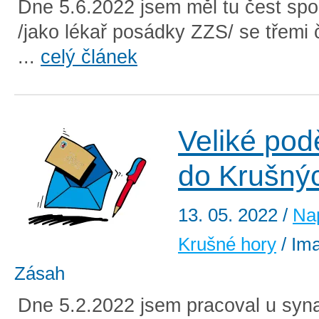
Dne 5.6.2022 jsem měl tu čest spo
/jako lékař posádky ZZS/ se třemi
...
celý článek
Veliké pod
do Krušný
13. 05. 2022
/
Na
Krušné hory
/ Ima
Zásah
Dne 5.2.2022 jsem pracoval u syn