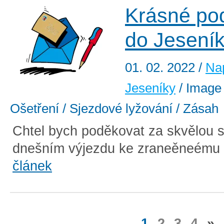
Krásné po
do Jesení
01. 02. 2022
/
Na
Jeseníky
/ Image 
Ošetření / Sjezdové lyžování / Zásah
Chtel bych poděkovat za skvělou s
dnešním výjezdu ke zraneěneému l
článek
1
2
3
4
»