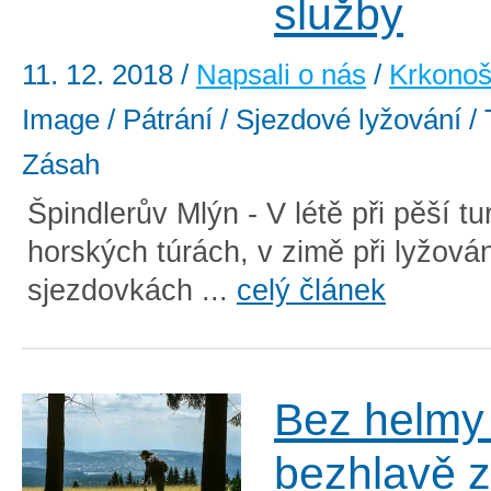
služby
11. 12. 2018
/
Napsali o nás
/
Krkono
Image / Pátrání / Sjezdové lyžování / T
Zásah
Špindlerův Mlýn - V létě při pěší tu
horských túrách, v zimě při lyžová
sjezdovkách ...
celý článek
Bez helmy
bezhlavě z