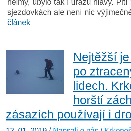
helmy, ubylo tak i úrazů hlavy. Pití
sjezdovkách ale není nic výjimečn
článek
Nejtěžší je
po ztrace
lidech. Kr
horští zách
zásazích používají i dr
12. 01. 2019
/
Napsali o nás
/
Krkono