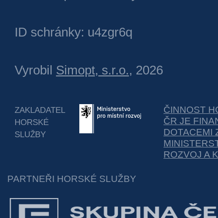
ID schránky: u4zgr6q
Vyrobil
Simopt, s.r.o.
, 2026
ČINNOST H
ZAKLADATEL
ČR JE FIN
HORSKÉ
DOTACEMI 
SLUŽBY
MINISTERS
ROZVOJ A 
PARTNEŘI HORSKÉ SLUŽBY