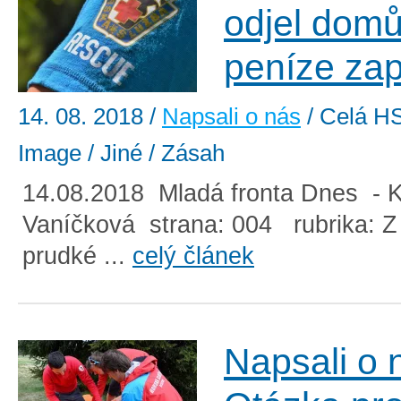
odjel domů
peníze za
14. 08. 2018
/
Napsali o nás
/ Celá HS
Image / Jiné / Zásah
14.08.2018 Mladá fronta Dnes - K
Vaníčková strana: 004 rubrika: 
prudké ...
celý článek
Napsali o 