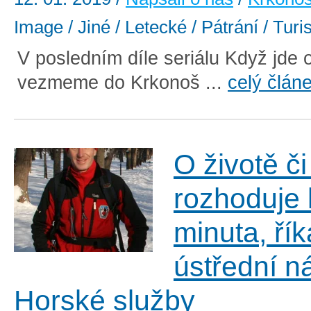
Image / Jiné / Letecké / Pátrání / Turi
V posledním díle seriálu Když jde o
vezmeme do Krkonoš ...
celý člán
O životě či
rozhoduje
minuta, řík
ústřední n
Horské služby