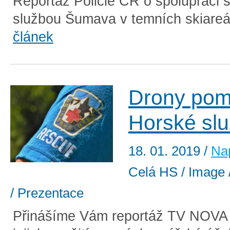
Reportáž Policie ČR o spolupráci 
službou Šumava v temních skiareá
článek
Drony pom
Horské sl
18. 01. 2019
/
Nap
Celá HS / Image /
/ Prezentace
Přinášíme Vám reportáž TV NOVA 