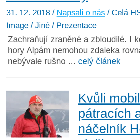
31. 12. 2018
/
Napsali o nás
/ Celá HS
Image / Jiné / Prezentace
Zachraňují zraněné a zbloudilé. I 
hory Alpám nemohou zdaleka rovnat
nebývale rušno ...
celý článek
Kvůli mobi
pátracích a
náčelník H