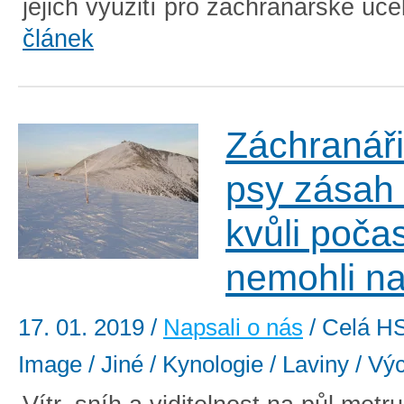
jejich využití pro záchranářské účel
článek
Záchranáři
psy zásah 
kvůli počas
nemohli n
17. 01. 2019
/
Napsali o nás
/ Celá HS
Image / Jiné / Kynologie / Laviny / Vý