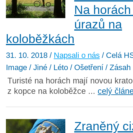
Na horách 
úrazů na
koloběžkách
31. 10. 2018
/
Napsali o nás
/ Celá HS
Image / Jiné / Léto / Ošetření / Zásah
Turisté na horách mají novou kratoc
z kopce na koloběžce ...
celý člán
Zraněný ciz