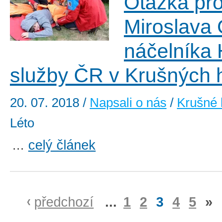
Otázka pro
Miroslava 
náčelníka
služby ČR v Krušných 
20. 07. 2018
/
Napsali o nás
/
Krušné 
Léto
...
celý článek
předchozí
...
1
2
3
4
5
»