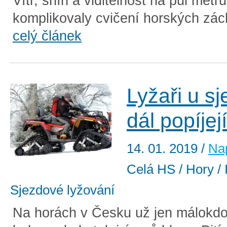
Vítr, sníh a viditelnost na půl met
komplikovaly cvičení horských zách
celý článek
Lyžaři u s
dál popíjejí
14. 01. 2019
/
Nap
Celá HS / Hory / 
Sjezdové lyžování
Na horách v Česku už jen málokdo