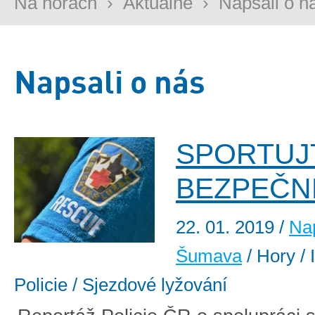
Na horách
›
Aktuálně
›
Napsali o n
Napsali o nás
SPORTUJ
BEZPEČN
22. 01. 2019
/
Nap
Šumava
/ Hory / 
Policie / Sjezdové lyžování