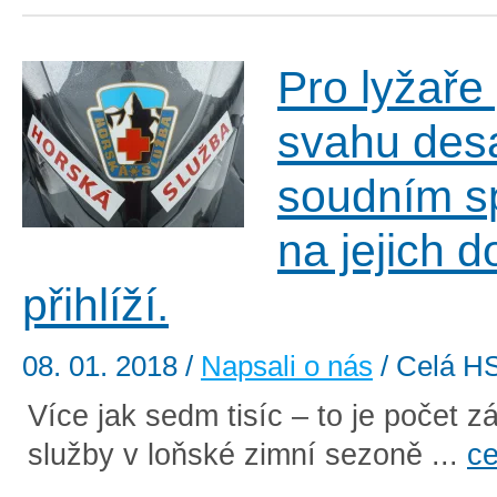
Pro lyžaře 
svahu desa
soudním s
na jejich 
přihlíží.
08. 01. 2018
/
Napsali o nás
/ Celá H
Více jak sedm tisíc – to je počet 
služby v loňské zimní sezoně ...
ce