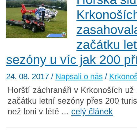
Krkonošíc
zasahoval
začátku let
sezóny u víc jak 200 p
24. 08. 2017
/
Napsali o nás
/
Krkono
Horští záchranáři v Krkonoších už o
začátku letní sezóny přes 200 turis
než loni v létě ...
celý článek