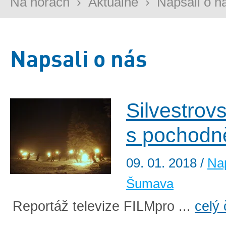
Na horách
›
Aktuálně
›
Napsali o n
Napsali o nás
Silvestrov
s pochodn
09. 01. 2018
/
Nap
Šumava
Reportáž televize FILMpro ...
celý 