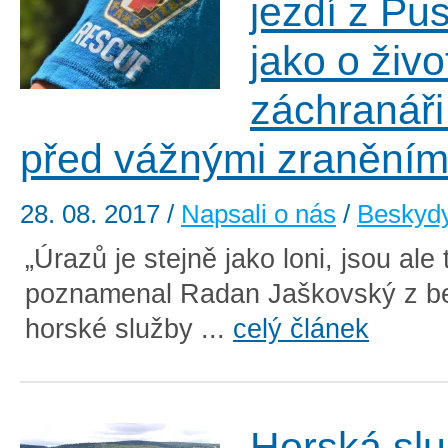
jezdí z Pu
jako o živo
záchranáři 
před vážnými zraněním
28. 08. 2017
/
Napsali o nás
/
Beskyd
„Úrazů je stejně jako loni, jsou ale 
poznamenal Radan Jaškovský z b
horské služby ...
celý článek
Horská slu