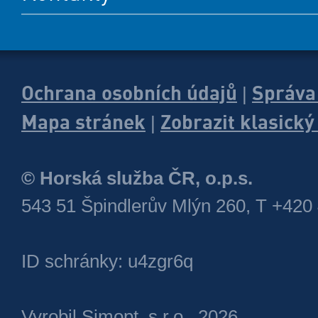
Ochrana osobních údajů
Správa
|
Mapa stránek
Zobrazit klasick
|
© Horská služba ČR, o.p.s.
543 51 Špindlerův Mlýn 260, T +420
ID schránky: u4zgr6q
Vyrobil
Simopt, s.r.o.
, 2026