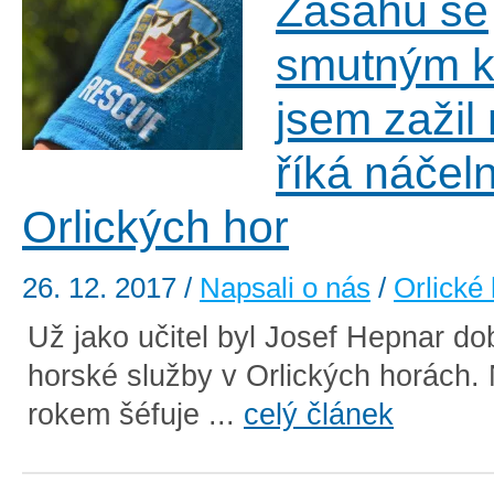
Zásahů se
smutným 
jsem zažil
říká náčeln
Orlických hor
26. 12. 2017
/
Napsali o nás
/
Orlické
Už jako učitel byl Josef Hepnar d
horské služby v Orlických horách. N
rokem šéfuje ...
celý článek