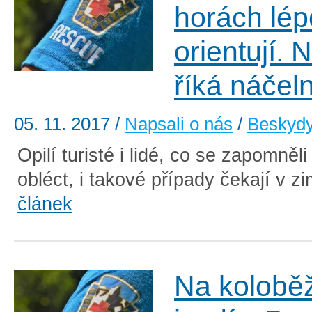
horách lép
orientují. 
říká náčeln
05. 11. 2017
/
Napsali o nás
/
Beskyd
Opilí turisté i lidé, co se zapomněl
obléct, i takové případy čekají v zi
článek
Na kolobě