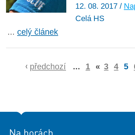
12. 08. 2017
/
Nap
Celá HS
...
celý článek
předchozí
...
1
«
3
4
5
Na horách