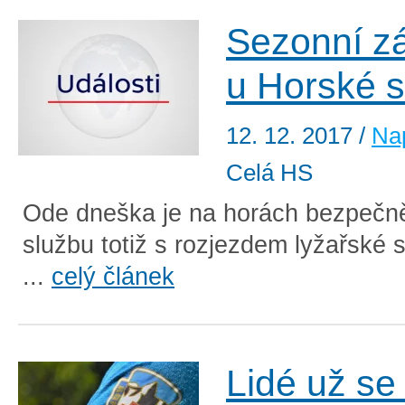
Sezonní zá
u Horské s
12. 12. 2017
/
Nap
Celá HS
Ode dneška je na horách bezpečně
službu totiž s rozjezdem lyžařské s
...
celý článek
Lidé už se