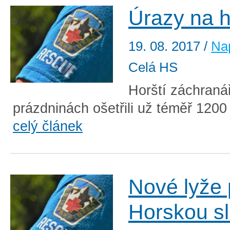
Úrazy na 
19. 08. 2017
/
Nap
Celá HS
Horští záchranář
prázdninách ošetřili už téměř 1200
celý článek
Nové lyže 
Horskou s