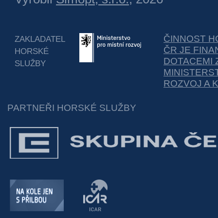
ČINNOST H
ZAKLADATEL
ČR JE FIN
HORSKÉ
DOTACEMI 
SLUŽBY
MINISTERS
ROZVOJ A 
PARTNEŘI HORSKÉ SLUŽBY