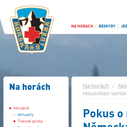
NA HORÁCH
BESKYDY
JE
Na horách
Na horách
›
Akt
resuscitaci seni
Aktuálně
Pokus o 
Aktuality
Tiskové zprávy
Německ