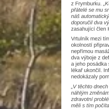
z Frymburku.
„K
přátelé se mu sn
náš automatický 
doporučil dva vý
zasahující člen
Vrtulník mezi tí
okolností připra
nepřímou masáž 
dva výboje z def
a jeho posádka s
lékař ukončil. I
nedokázaly pomo
„V těchto dnech
náhlým změnám p
zdravotní probl
měli s tím počít