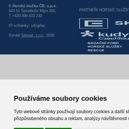
© Horská služba ČR, o.p.s.
PARTNEŘI HORSKÉ SLUŽB
543 51 Špindlerův Mlýn 260,
T +420 499 433 230
ID schránky: u4zgr6q
Vyrobil
Simopt, s.r.o.
, 2026
Používáme soubory cookies
Tyto webové stránky používají soubory cookies a další sl
přizpůsobeného obsahu a reklam, analýzy návštěvnosti w