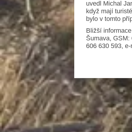
uvedl Michal Ja
když mají turist
bylo v tomto pří
Bližší informac
Šumava, GSM:
606 630 593, e-