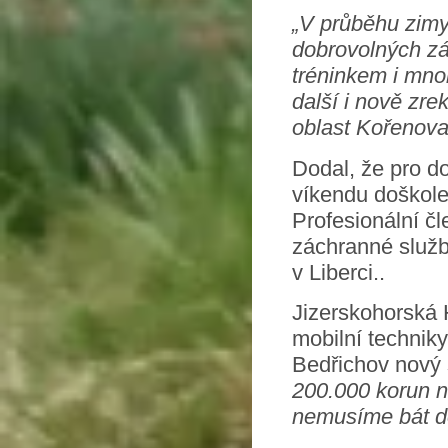
„V průběhu zimy
dobrovolných zá
tréninkem i mno
další i nově zre
oblast Kořenova
Dodal, že pro d
víkendu doškole
Profesionální č
záchranné služb
v Liberci..
Jizerskohorská 
mobilní techniky
Bedřichov nový 
200.000 korun n
nemusíme bát de