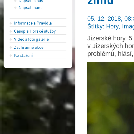
Napsali o nás
Napsali nám
05. 12. 2018, 08:
Informace a Pravidla
Štítky: Hory, Ima
Časopis Horské služby
Jizerské hory, 
Video a foto galerie
v Jizerských ho
Záchranné akce
problémů, hlásí,
Ke stažení