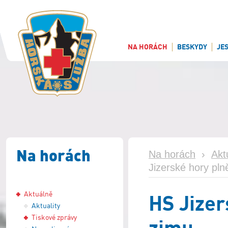
NA HORÁCH
BESKYDY
JE
Na horách
Na horách
›
Akt
Jizerské hory pln
Aktuálně
HS Jizer
Aktuality
Tiskové zprávy
zimu