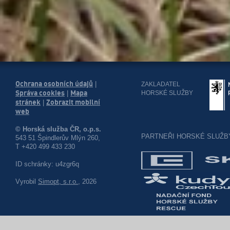
Ochrana osobních údajů
|
ZAKLADATEL
Správa cookies
Mapa
HORSKÉ SLUŽBY
|
stránek
Zobrazit mobilní
|
web
© Horská služba ČR, o.p.s.
PARTNEŘI HORSKÉ SLUŽB
543 51 Špindlerův Mlýn 260,
T +420 499 433 230
ID schránky: u4zgr6q
Vyrobil
Simopt, s.r.o.
, 2026