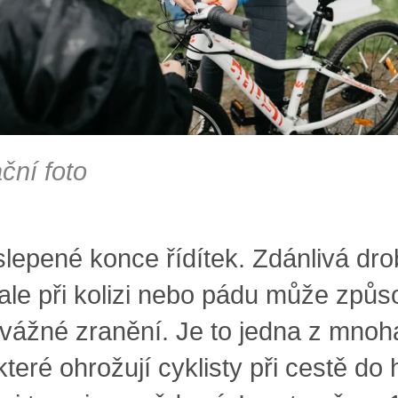
ační foto
lepené konce řídítek. Zdánlivá dro
 ale při kolizi nebo pádu může způso
 vážné zranění. Je to jedna z mnoh
které ohrožují cyklisty při cestě do 