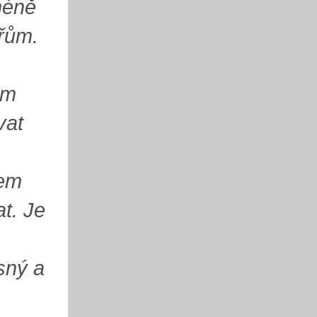
méně
řům.
m
ém
vat
rem
t. Je
sný a