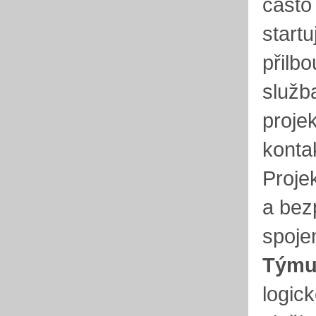
často 
startu
přilb
služb
proje
konta
Proje
a bez
spoje
Týmu 
logic