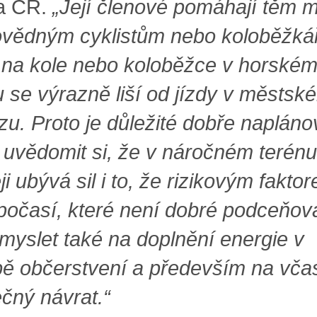
a ČR.
„Její členové pomáhají těm 
vědným cyklistům nebo koloběžká
 na kole nebo koloběžce v horské
u se výrazně liší od jízdy v městsk
zu. Proto je důležité dobře napláno
, uvědomit si, že v náročném terénu
ji ubývá sil i to, že rizikovým fakto
počasí, které není dobré podceňova
 myslet také na doplnění energie v
ě občerstvení a především na vča
čný návrat.“