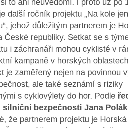
si to ani neuvědomí. I proto už po 
je další ročník projektu „Na kole jen
ou“, jehož důležitým partnerem je H
a České republiky. Setkat se s tý
ktu i záchranáři mohou cyklisté v r
ktní kampaně v horských oblastech
kt je zaměřený nejen na povinnou 
pečnost, ale také seznámí s riziky
nými s cyklovýlety do hor. Podle
ře
silniční bezpečnosti Jana Polák
ké, že partnerem projektu je Horská