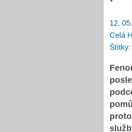
12. 05
Celá 
Štítky
Feno
posle
podce
pomůc
proto
služb