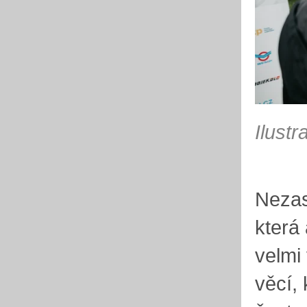
Ilustr
Nezas
která
velmi
věcí, 