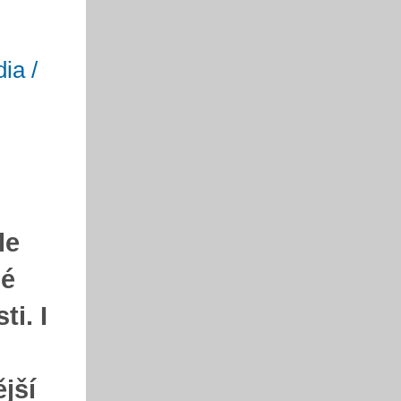
ia /
le
né
i. I
jší