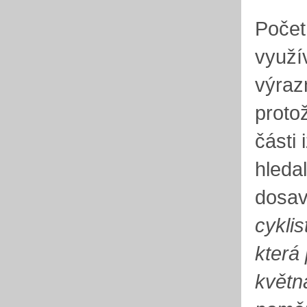
Počet 
využí
výraz
proto
části
hledal
dosav
cyklis
která
května