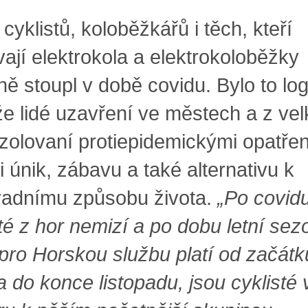
cyklistů, koloběžkářů i těch, kteří
vají elektrokola a elektrokoloběžky
ně stoupl v době covidu. Bylo to log
že lidé uzavření ve městech a z vel
 izolovaní protiepidemickými opatře
i únik, zábavu a také alternativu k
adnímu způsobu života.
„Po covidu
té z hor nemizí a po dobu letní sez
 pro Horskou službu platí od začátk
 do konce listopadu, jsou cyklisté 