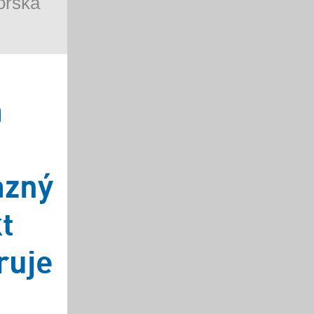
orská
a
azný
kt
ruje