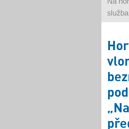
Na ho
služba
Hor
vlo
bez
pod
„Na
pře