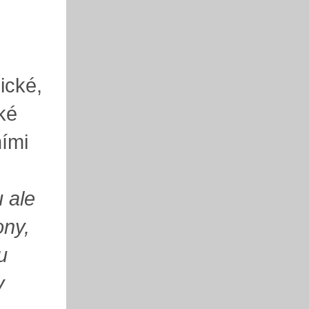
ické,
ké
ními
 ale
ony,
u
v