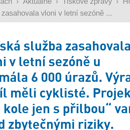
rách
›
Aktuálně
›
Tiskové zprávy
›
H
 zasahovala vloni v letní sezóně ...
ská služba zasahoval
ni v letní sezóně u
mála 6 000 úrazů. Výr
íl měli cyklisté. Proje
 kole jen s přilbou“ va
d zbytečnými riziky.