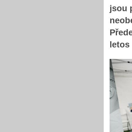
jsou 
neobe
Přede
letos