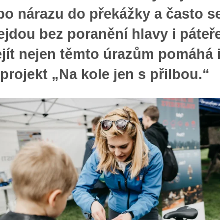
po nárazu do překážky a často s
jdou bez poranění hlavy i páteře
jít nejen těmto úrazům pomáhá 
 projekt „Na kole jen s přilbou.“