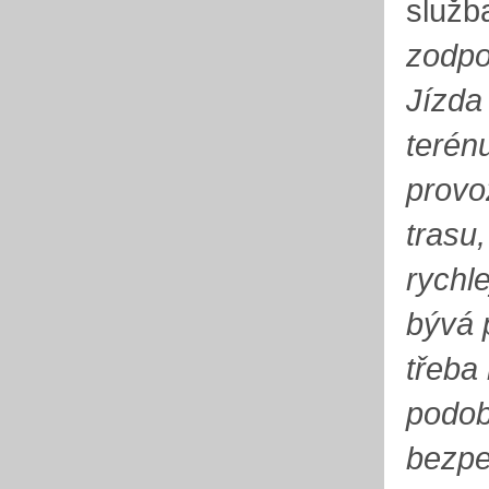
služb
zodpo
Jízda
terén
provo
trasu
rychle
bývá 
třeba
podob
bezpe