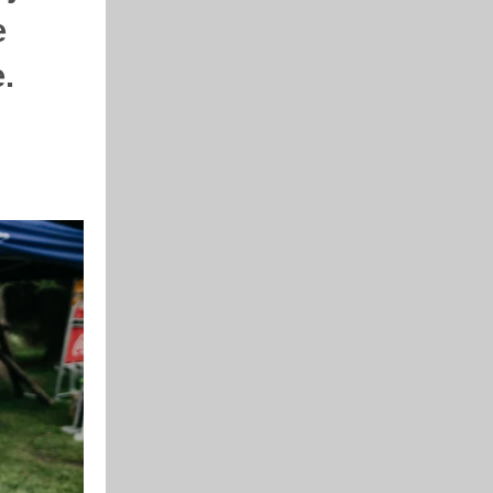
e
.
i