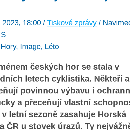
. 2023, 18:00 /
Tiskové zprávy
/ Navimed
HS
: Hory, Image, Léto
ménem českých hor se stala v
dních letech cyklistika. Někteří a
ňují povinnou výbavu i ochran
ky a přeceňují vlastní schopnost
 v letní sezoně zasahuje Horská
a ČR u stovek úrazů. Ty nejvážně