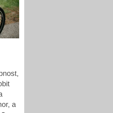
bnost,
bit
a
hor, a