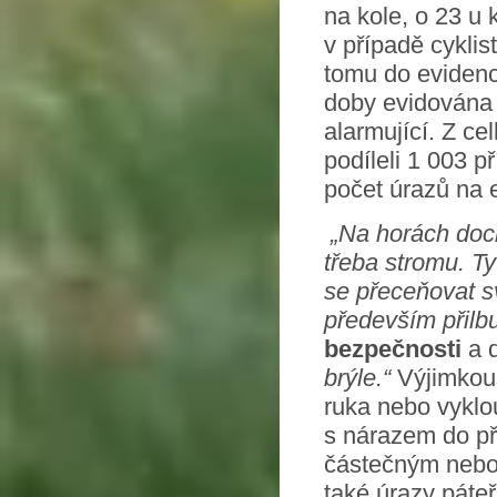
na kole, o 23 u
v případě cykli
tomu do evidence
doby evidována n
alarmující. Z ce
podíleli 1 003 př
počet úrazů na e
„Na horách doch
třeba stromu. T
se přeceňovat 
především přilbu
bezpečnosti
a 
brýle.“
Výjimkou 
ruka nebo vyklo
s nárazem do pře
částečným nebo 
také úrazy páte