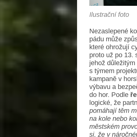
Ilustrační foto
Nezaslepené konc
pádu může způso
které ohrožují cy
proto už po 13. s
jehož důležitým
s týmem projektu
kampaně v horsk
výbavu a bezpeč
do hor. Podle
ře
logické, že par
pomáhají těm m
na kole nebo kol
městském provoz
si, že v náročné