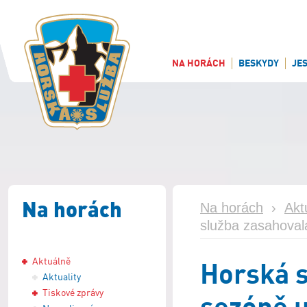
NA HORÁCH
BESKYDY
JE
Na horách
Na horách
›
Akt
služba zasahovala 
Aktuálně
Horská s
Aktuality
Tiskové zprávy
sezóně u