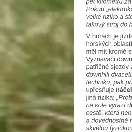
pět kilometrů za
Pokud „elektroko
velké riziko a 
takový stroj do 
V horách je jízd
horských oblast
měl mít kromě s
Vyznavači downhi
patřičné sjezdy a
downhill dvaceti
techniku, pak př
upřesňuje
náče
jiná rizika:
„Prob
na kole vyrazí d
cestě, která nen
a dovednostně n
skvělou fyzičkou