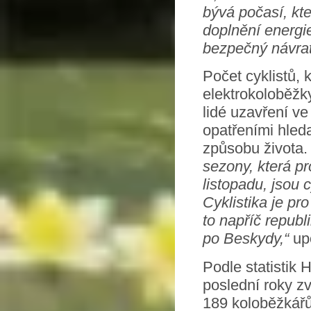
bývá počasí, kt
doplnění energi
bezpečný návrat
Počet cyklistů, k
elektrokoloběžky
lidé uzavření ve
opatřeními hleda
způsobu života
sezony, která p
listopadu, jsou 
Cyklistika je pr
to napříč repub
po Beskydy,“
up
Podle statistik 
poslední roky zv
189 koloběžkářů.