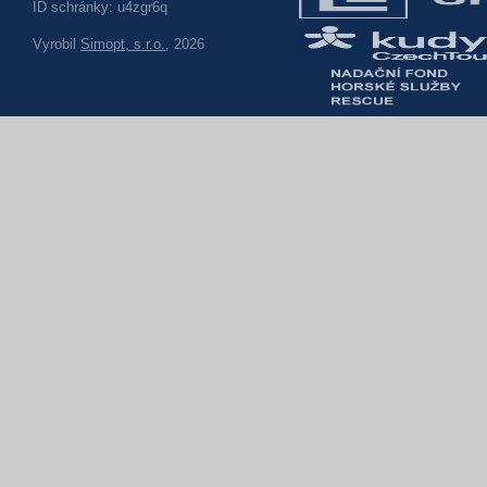
ID schránky: u4zgr6q
Vyrobil
Simopt, s.r.o.
, 2026