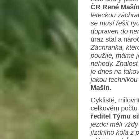
ČR René Maší
leteckou záchra
se musí řešit ry
dopraven do ne
úraz stal a náro
Záchranka, ktero
použije, máme j
nehody. Znalost
je dnes na takov
jakou technikou 
Mašín
.
Cyklisté, milovní
celkovém počtu 
ředitel Týmu si
jezdci měli vždy
jízdního kola z 