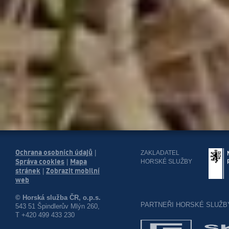
Ochrana osobních údajů
|
ZAKLADATEL
Správa cookies
Mapa
HORSKÉ SLUŽBY
|
stránek
Zobrazit mobilní
|
web
© Horská služba ČR, o.p.s.
PARTNEŘI HORSKÉ SLUŽB
543 51 Špindlerův Mlýn 260,
T +420 499 433 230