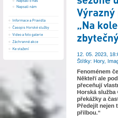
Napsali o nás
Napsali nám
Výrazný 
Informace a Pravidla
„Na kole
Časopis Horské služby
zbytečný
Video a foto galerie
Záchranné akce
Ke stažení
12. 05. 2023, 18:
Štítky: Hory, Ima
Fenoménem česk
Někteří ale po
přeceňují vlast
Horská služba 
překážky a čas
Předejít nejen 
přilbou.“