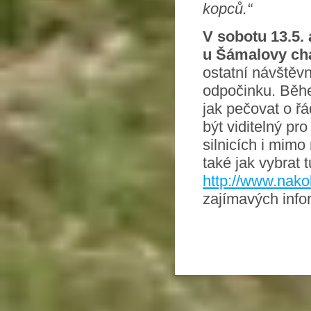
kopců.“
V sobotu 13.5. 
u Šámalovy cha
ostatní návštěv
odpočinku. Běh
jak pečovat o řá
být viditelný pr
silnicích i mimo
také jak vybrat
http://www.nako
zajímavých info