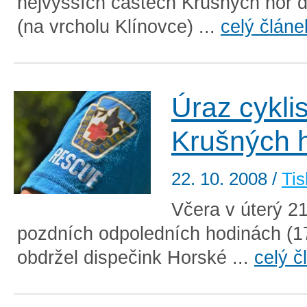
nejvyšších částech Krušných hor 
(na vrcholu Klínovce) ...
celý článe
Úraz cyklis
Krušných 
22. 10. 2008
/
Tis
Včera v úterý 21.
pozdních odpoledních hodinách (1
obdržel dispečink Horské ...
celý č