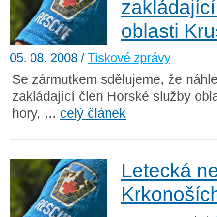
zakládajíc
oblasti Kr
05. 08. 2008
/
Tiskové zprávy
Se zármutkem sdělujeme, že náhle
zakládající člen Horské služby obl
hory, ...
celý článek
Letecká n
Krkonošíc