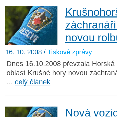
Krušnohorš
záchranáři
novou rolb
16. 10. 2008
/
Tiskové zprávy
Dnes 16.10.2008 převzala Horská
oblast Krušné hory novou záchran
...
celý článek
Nová vozid