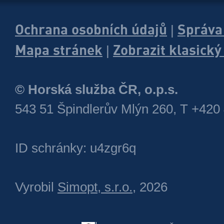
Ochrana osobních údajů
Správa
|
Mapa stránek
Zobrazit klasick
|
© Horská služba ČR, o.p.s.
543 51 Špindlerův Mlýn 260, T +420
ID schránky: u4zgr6q
Vyrobil
Simopt, s.r.o.
, 2026