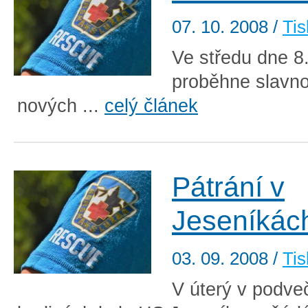
07. 10. 2008
/
Tis
Ve středu dne 8.
proběhne slavno
nových ...
celý článek
Pátrání v
Jeseníkác
03. 09. 2008
/
Tis
V úterý v podve