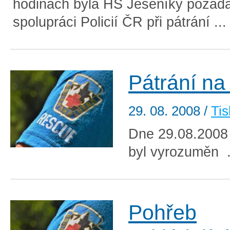
hodinách byla HS Jeseníky požád
spolupráci Policií ČR při pátrání ..
Pátrání n
29. 08. 2008
/
Tis
Dne 29.08.2008 
byl vyrozuměn .
Pohřeb