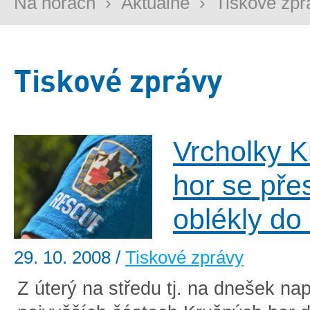
Na horách
›
Aktuálně
›
Tiskové zpr
Tiskové zprávy
Vrcholky 
hor se pře
oblékly do
29. 10. 2008
/
Tiskové zprávy
Z úterý na středu tj. na dnešek na