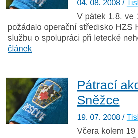
04. 08. 2008
/
Tis
V pátek 1.8. ve
požádalo operační středisko HZS 
službu o spolupráci při letecké neh
článek
Pátrací ak
Sněžce
19. 07. 2008
/
Tis
Včera kolem 19 