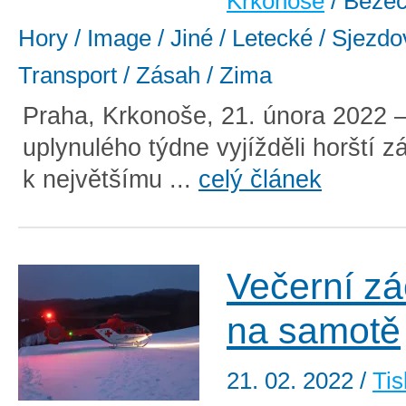
Krkonoše
/ Běžec
Hory / Image / Jiné / Letecké / Sjezdo
Transport / Zásah / Zima
Praha, Krkonoše, 21. února 2022
uplynulého týdne vyjížděli horští z
k největšímu ...
celý článek
Večerní z
na samotě
21. 02. 2022
/
Tis