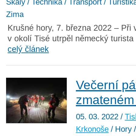
Skály / Technika / Transport / Turistik
Zima
Krušné hory, 7. března 2022 – Při 
v okolí Tisé utrpěl německý turista 
celý článek
Večerní pá
zmateném
05. 03. 2022
/
Tis
Krkonoše
/ Hory /