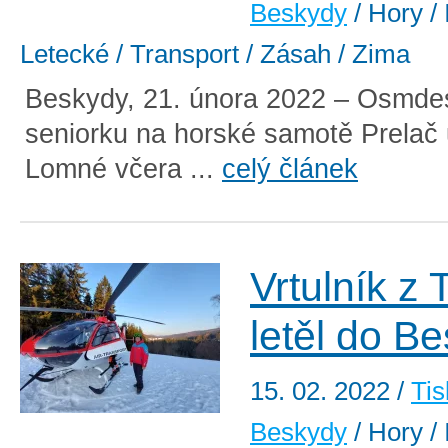
Beskydy
/ Hory / 
Letecké / Transport / Zásah / Zima
Beskydy, 21. února 2022 – Osmdes
seniorku na horské samotě Prelač 
Lomné včera ...
celý článek
Vrtulník z 
letěl do B
15. 02. 2022
/
Tis
Beskydy
/ Hory / 