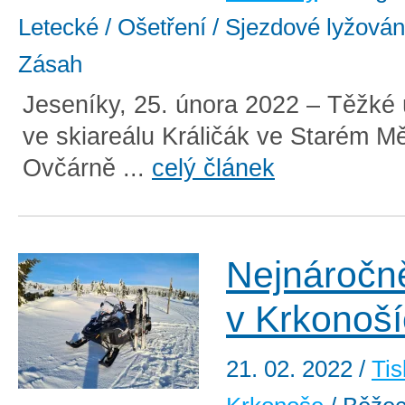
Letecké / Ošetření / Sjezdové lyžování
Zásah
Jeseníky, 25. února 2022 – Těžké 
ve skiareálu Králičák ve Starém M
Ovčárně ...
celý článek
Nejnáročně
v Krkonoš
21. 02. 2022
/
Tis