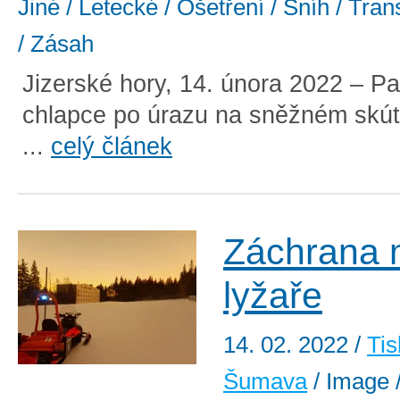
Jiné / Letecké / Ošetření / Sníh / Trans
/ Zásah
Jizerské hory, 14. února 2022 – Pa
chlapce po úrazu na sněžném skút
...
celý článek
Záchrana 
lyžaře
14. 02. 2022
/
Tis
Šumava
/ Image /