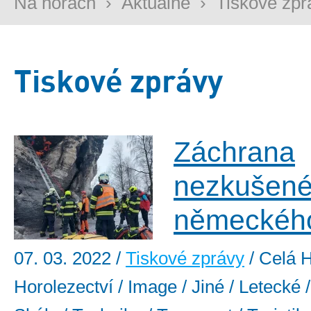
Na horách
›
Aktuálně
›
Tiskové zpr
Tiskové zprávy
Záchrana
nezkušen
německého
07. 03. 2022
/
Tiskové zprávy
/ Celá H
Horolezectví / Image / Jiné / Letecké /