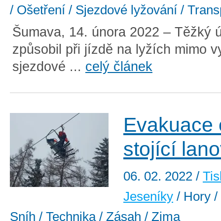
/ Ošetření / Sjezdové lyžování / Trans
Šumava, 14. února 2022 – Těžký ú
způsobil při jízdě na lyžích mimo 
sjezdové ...
celý článek
Evakuace 
stojící lan
06. 02. 2022
/
Tis
Jeseníky
/ Hory /
Sníh / Technika / Zásah / Zima