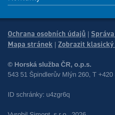
Ochrana osobních údajů
Správa
|
Mapa stránek
Zobrazit klasick
|
© Horská služba ČR, o.p.s.
543 51 Špindlerův Mlýn 260, T +420
ID schránky: u4zgr6q
Vyrobil
Simopt, s.r.o.
, 2026