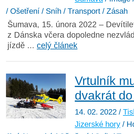
/ Ošetření / Sníh / Transport / Zásah
Šumava, 15. února 2022 – Devítile
z Dánska včera dopoledne nezvládl
jízdě ...
celý článek
Vrtulník m
dvakrát do
14. 02. 2022
/
Tis
Jizerské hory
/ Ho