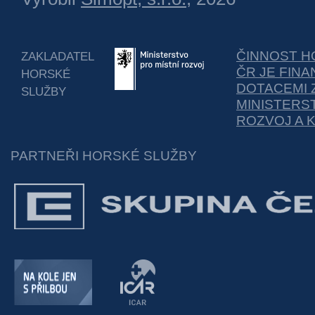
ČINNOST H
ZAKLADATEL
ČR JE FIN
HORSKÉ
DOTACEMI 
SLUŽBY
MINISTERS
ROZVOJ A 
PARTNEŘI HORSKÉ SLUŽBY