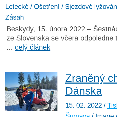
Letecké / Ošetření / Sjezdové lyžování
Zásah
Beskydy, 15. února 2022 – Šestnác
ze Slovenska se včera odpoledne t
...
celý článek
Zraněný c
Dánska
15. 02. 2022
/
Tis
Šumava
/ Image /