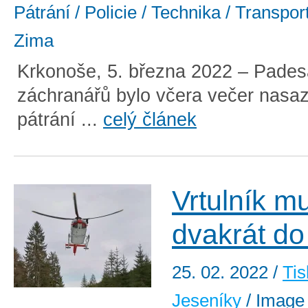
Pátrání / Policie / Technika / Transpor
Zima
Krkonoše, 5. března 2022 – Pades
záchranářů bylo včera večer nasa
pátrání ...
celý článek
Vrtulník m
dvakrát do
25. 02. 2022
/
Tis
Jeseníky
/ Image 