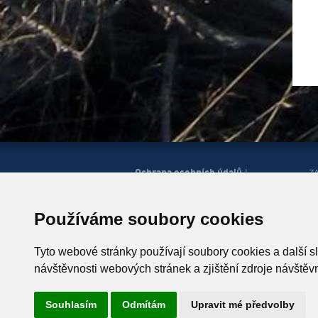
Ochrana osobních údajů
|
Z
Správa cookies
Mapa
H
|
stránek
Zobrazit mobilní
|
web
Používáme soubory cookies
© Horská služba ČR, o.p.s.
P
543 51 Špindlerův Mlýn 260,
Tyto webové stránky používají soubory cookies a další s
T +420 499 433 230
návštěvnosti webových stránek a zjištění zdroje návštěvn
ID schránky: u4zgr6q
Souhlasím
Odmítám
Upravit mé předvolby
Vyrobil
Simopt, s.r.o.
, 2026