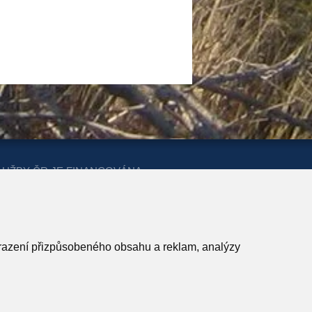
LUŽBY ČR JE FINANCOVÁNA
ERSTVA PRO MÍSTNÍ ROZVOJ A
obrazení přizpůsobeného obsahu a reklam, analýzy