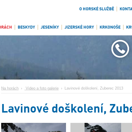
O HORSKÉ SLUŽBĚ
KONT
ORÁCH
BESKYDY
JESENÍKY
JIZERSKÉ HORY
KRKONOŠE
KR
Na horách
›
Video a foto galerie
›
Lavinové doškolení, Zuberec 2013
Lavinové doškolení, Zub