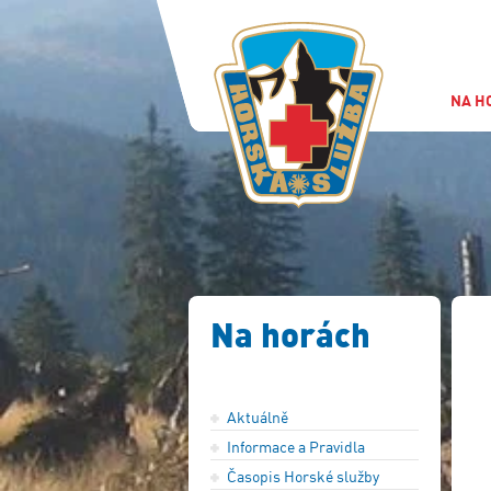
NA H
Na horách
Aktuálně
Informace a Pravidla
Časopis Horské služby