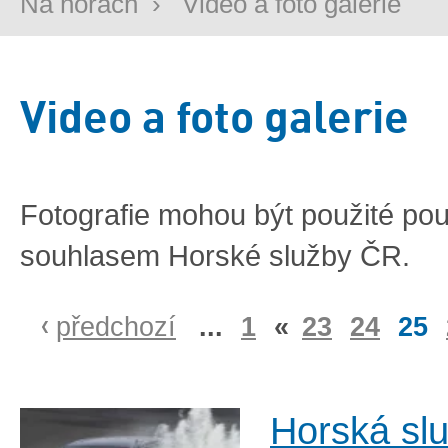
Na horách
›
Video a foto galerie
Video a foto galerie
Fotografie mohou být použité po
souhlasem Horské služby ČR.
předchozí
...
1
«
23
24
25
Horská sl