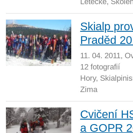
Letecké, Školen
Skialp pro
Praděd 20
11. 04. 2011, O
12 fotografií
Hory, Skialpini
Zima
Cvičení H
a GOPR 2