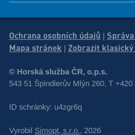
Ochrana osobních údajů
Správa
|
Mapa stránek
Zobrazit klasick
|
© Horská služba ČR, o.p.s.
543 51 Špindlerův Mlýn 260, T +420
ID schránky: u4zgr6q
Vyrobil
Simopt, s.r.o.
, 2026