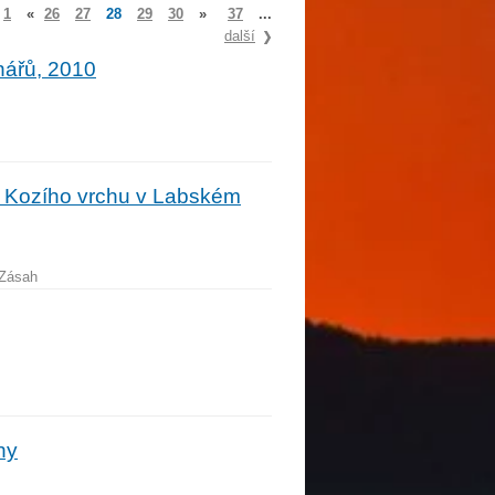
1
«
26
27
28
29
30
»
37
...
další
nářů, 2010
z Kozího vrchu v Labském
 Zásah
hy