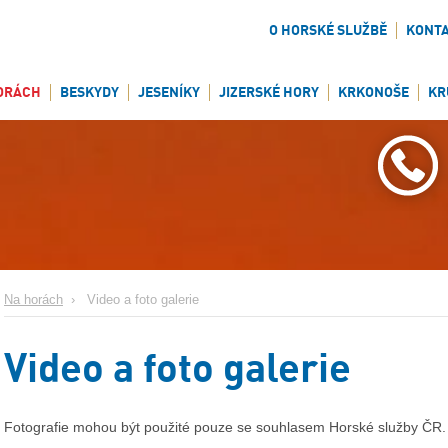
O HORSKÉ SLUŽBĚ
KONT
ORÁCH
BESKYDY
JESENÍKY
JIZERSKÉ HORY
KRKONOŠE
KR
Na horách
›
Video a foto galerie
Video a foto galerie
Fotografie mohou být použité pouze se souhlasem Horské služby ČR.