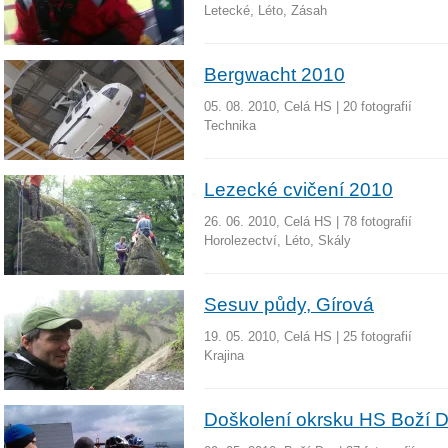
Letecké, Léto, Zásah
Bergwacht 2010
05. 08. 2010, Celá HS
|
20 fotografií
Technika
Lezecké cvičení 2010
26. 06. 2010, Celá HS
|
78 fotografií
Horolezectví, Léto, Skály
Sesuv půdy, Gírová
19. 05. 2010, Celá HS
|
25 fotografií
Krajina
Doškolení okrsku HS Boží Da