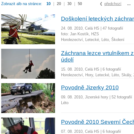
Zobrazit alb na stránce:
10
|
20
|
30
|
50
předchozí
...
Doškolení leteckých záchra
24. 08. 2010, Celá HS
|
47 fotografií
foto:
Jan Kostík, HZS
Horolezectví, Letecké, Léto, Školení
Záchrana lezce vrtulníkem 
údolí
15. 08. 2010, Celá HS
|
6 fotografií
Horolezectví, Hory, Letecké, Léto, Skály,
Povodně Jizerky 2010
09. 08. 2010, Jizerské hory
|
52 fotografií
Léto
Povodně 2010 Severní Čec
07. 08. 2010, Celá HS
|
6 fotografií