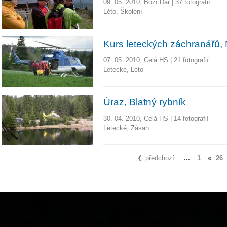
09. 05. 2010, Boží Dar
|
37 fotografií
Léto, Školení
Kurs leteckých záchranářů, 
07. 05. 2010, Celá HS
|
21 fotografií
Letecké, Léto
Úraz, Blatný rybník
30. 04. 2010, Celá HS
|
14 fotografií
Letecké, Zásah
předchozí
...
1
«
26