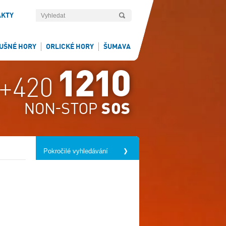
AKTY
UŠNÉ HORY
ORLICKÉ HORY
ŠUMAVA
Pokročilé vyhledávání