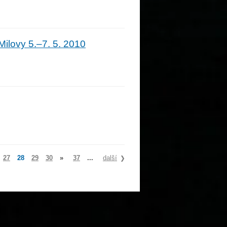
Milovy 5.–7. 5. 2010
27
28
29
30
»
37
...
další