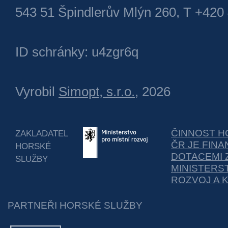
543 51 Špindlerův Mlýn 260, T +420
ID schránky: u4zgr6q
Vyrobil
Simopt, s.r.o.
, 2026
ČINNOST H
ZAKLADATEL
ČR JE FIN
HORSKÉ
DOTACEMI 
SLUŽBY
MINISTERS
ROZVOJ A 
PARTNEŘI HORSKÉ SLUŽBY