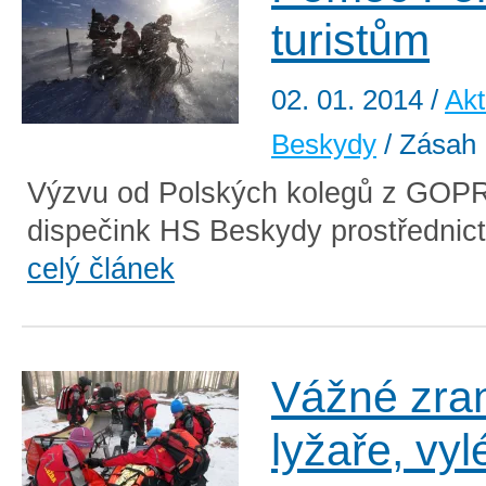
turistům
02. 01. 2014
/
Akt
Beskydy
/ Zásah
Výzvu od Polských kolegů z GOPR
dispečink HS Beskydy prostřednictv
celý článek
Vážné zra
lyžaře, vyl