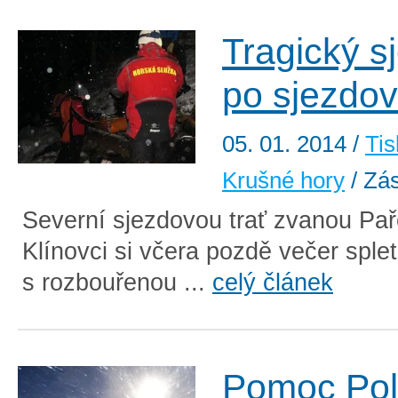
Tragický sj
po sjezdo
05. 01. 2014
/
Tis
Krušné hory
/ Zá
Severní sjezdovou trať zvanou Pa
Klínovci si včera pozdě večer splet
s rozbouřenou ...
celý článek
Pomoc Po