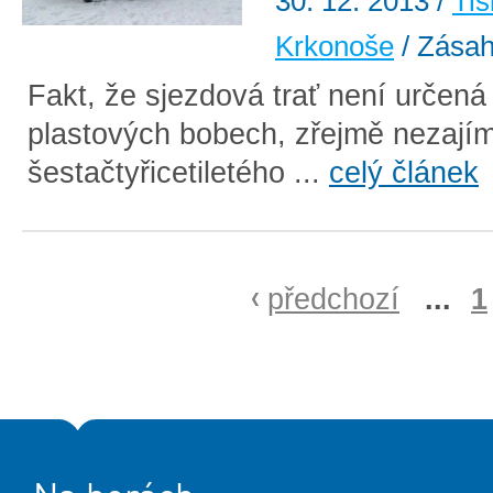
30. 12. 2013
/
Tis
Krkonoše
/ Zása
Fakt, že sjezdová trať není určená 
plastových bobech, zřejmě nezajím
šestačtyřicetiletého ...
celý článek
předchozí
...
1