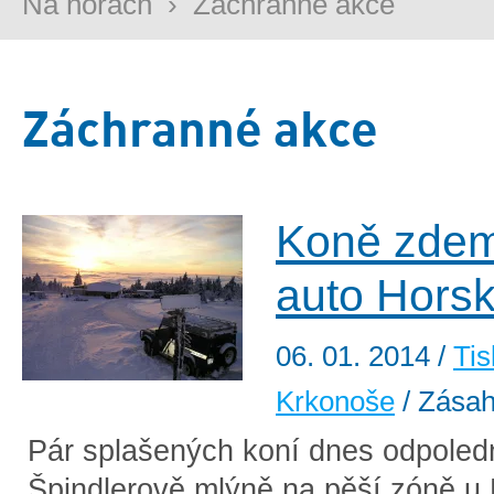
Na horách
›
Záchranné akce
Záchranné akce
Koně zdem
auto Horsk
06. 01. 2014
/
Tis
Krkonoše
/ Zása
Pár splašených koní dnes odpoledn
Špindlerově mlýně na pěší zóně u