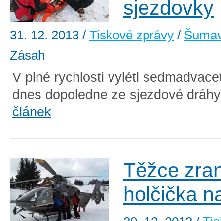
sjezdovky
31. 12. 2013
/
Tiskové zprávy
/
Šuma
Zásah
V plné rychlosti vylétl sedmadvacet
dnes dopoledne ze sjezdové dráhy 
článek
Těžce zra
holčička n