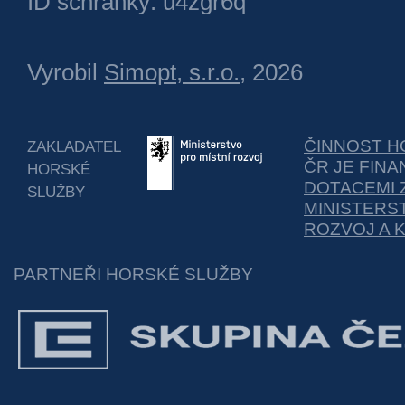
ID schránky: u4zgr6q
Vyrobil
Simopt, s.r.o.
, 2026
ČINNOST H
ZAKLADATEL
ČR JE FIN
HORSKÉ
DOTACEMI 
SLUŽBY
MINISTERS
ROZVOJ A 
PARTNEŘI HORSKÉ SLUŽBY