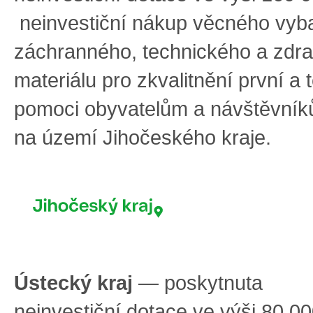
neinvestiční nákup věcného vyb
záchranného, technického a zdr
materiálu pro zkvalitnění první a 
pomoci obyvatelům a návštěvní
na území Jihočeského kraje.
Ústecký kraj
— poskytnuta
neinvestiční dotace ve výši 80 0