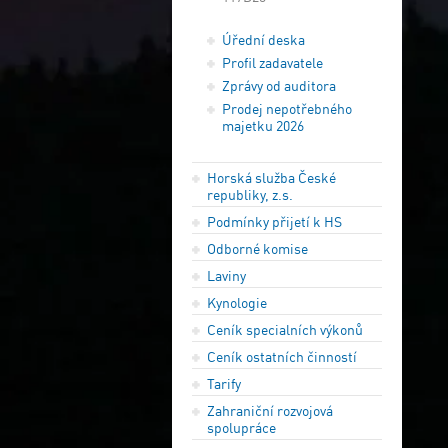
Úřední deska
Profil zadavatele
Zprávy od auditora
Prodej nepotřebného
majetku 2026
Horská služba České
republiky, z.s.
Podmínky přijetí k HS
Odborné komise
Laviny
Kynologie
Ceník specialních výkonů
Ceník ostatních činností
Tarify
Zahraniční rozvojová
spolupráce