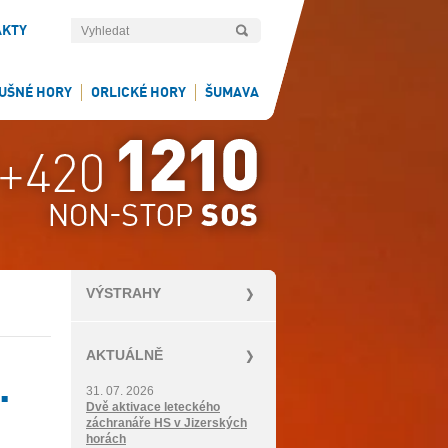
AKTY
UŠNÉ HORY
ORLICKÉ HORY
ŠUMAVA
VÝSTRAHY
AKTUÁLNĚ
.
31. 07. 2026
Dvě aktivace leteckého
záchranáře HS v Jizerských
horách