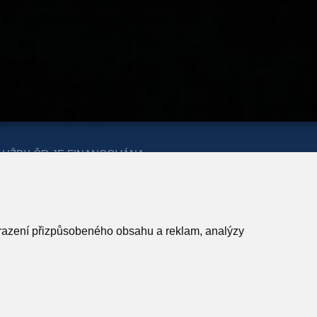
LUŽBY ČR JE FINANCOVÁNA
ERSTVA PRO MÍSTNÍ ROZVOJ A
obrazení přizpůsobeného obsahu a reklam, analýzy