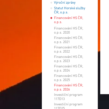
Výroční zprávy
Statut Horské služby
ČR, o.p.s.
Financování HS ČR,
o.p.s.
Financování HS ČR,
o.p.s. 2020
Financování HS ČR,
o.p.s. 2021
Financování HS ČR,
o.p.s. 2022
Financování HS ČR,
o.p.s. 2023
Financování HS ČR,
o.p.s. 2024
Financování HS ČR,
o.p.s. 2025
Financování HS ČR,
o.p.s. 2026
Investiční program
117D13
Investiční program
117D25