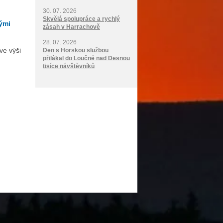
30. 07. 2026
Skvělá spolupráce a rychlý
ými
zásah v Harrachově
28. 07. 2026
ve výši
Den s Horskou službou
přilákal do Loučné nad Desnou
tisíce návštěvníků