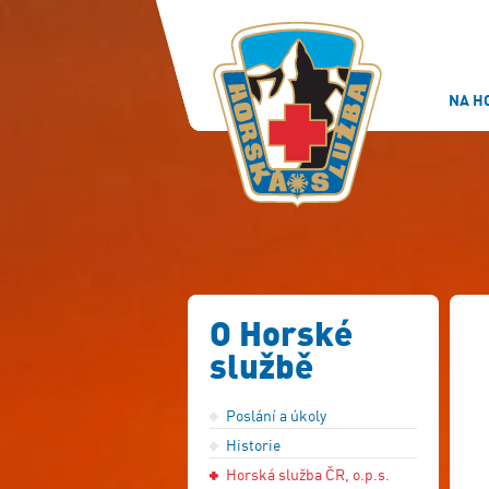
NA H
O Horské
službě
Poslání a úkoly
Historie
Horská služba ČR, o.p.s.