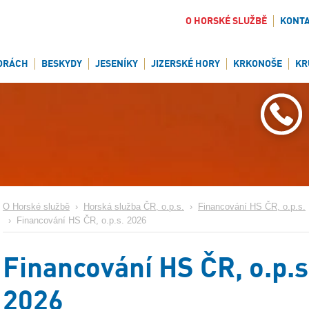
O HORSKÉ SLUŽBĚ
KONT
ORÁCH
BESKYDY
JESENÍKY
JIZERSKÉ HORY
KRKONOŠE
KR
O Horské službě
›
Horská služba ČR, o.p.s.
›
Financování HS ČR, o.p.s.
›
Financování HS ČR, o.p.s. 2026
Financování HS ČR, o.p.s
2026