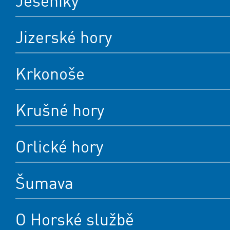
Jeseníky
Jizerské hory
Krkonoše
Krušné hory
Orlické hory
Šumava
O Horské službě