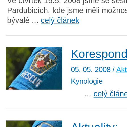
Ve čtvrtek 15.5. 2008 jsme se sešli
Pardubicích, kde jsme měli možnost
bývalé ...
celý článek
Korespond
05. 05. 2008
/
Akt
Kynologie
...
celý člán