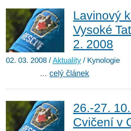
Lavinový k
Vysoké Tat
2. 2008
02. 03. 2008
/
Aktuality
/ Kynologie
...
celý článek
26.-27. 10
Cvičení v 