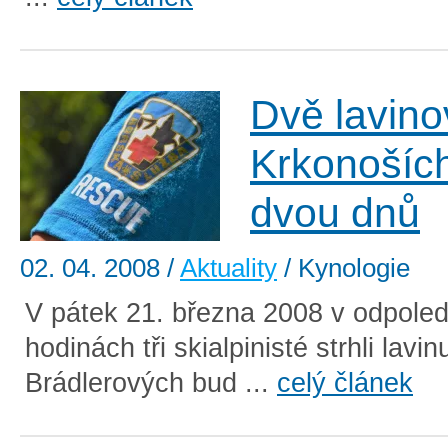
Dvě lavino
Krkonošíc
dvou dnů
02. 04. 2008
/
Aktuality
/ Kynologie
V pátek 21. března 2008 v odpole
hodinách tři skialpinisté strhli lavin
Brádlerových bud ...
celý článek