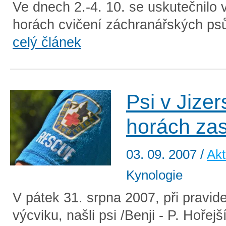
Ve dnech 2.-4. 10. se uskutečnilo 
horách cvičení záchranářských psů
celý článek
Psi v Jize
horách zas
03. 09. 2007
/
Akt
Kynologie
V pátek 31. srpna 2007, při pravid
výcviku, našli psi /Benji - P. Hořejší