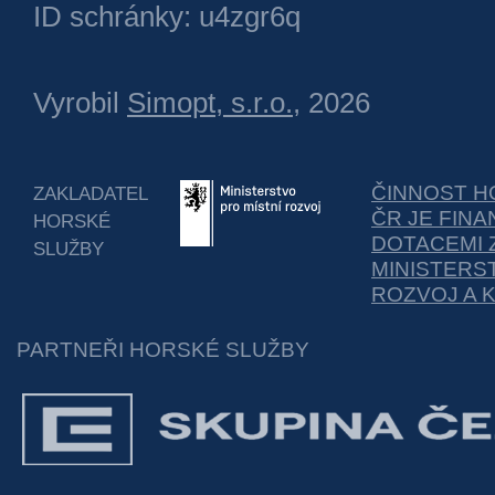
ID schránky: u4zgr6q
Vyrobil
Simopt, s.r.o.
, 2026
ČINNOST H
ZAKLADATEL
ČR JE FIN
HORSKÉ
DOTACEMI 
SLUŽBY
MINISTERS
ROZVOJ A 
PARTNEŘI HORSKÉ SLUŽBY