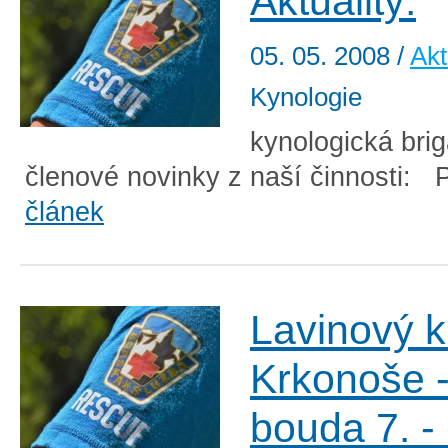
Aktuality:
05. 05. 2008
/
Akt
Kynologie
kynologická bri
členové novinky z naší činnosti: P
článek
Lavinový k
Krkonoše -
bouda 7. - 