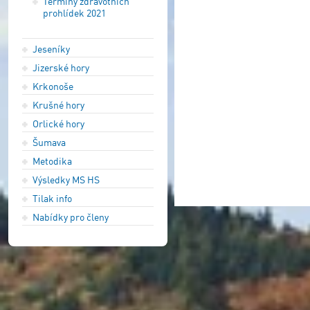
Termíny zdravotních
prohlídek 2021
Jeseníky
Jizerské hory
Krkonoše
Krušné hory
Orlické hory
Šumava
Metodika
Výsledky MS HS
Tilak info
Nabídky pro členy