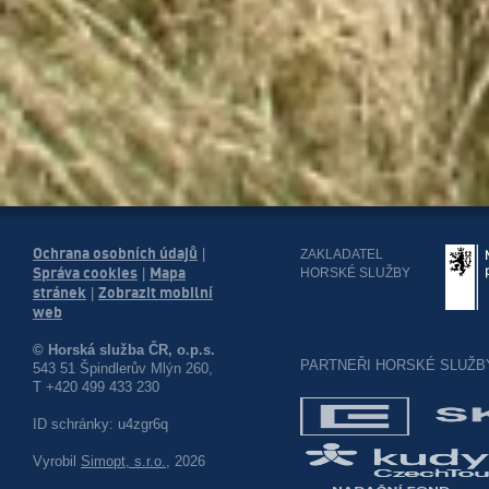
Ochrana osobních údajů
|
ZAKLADATEL
Správa cookies
Mapa
HORSKÉ SLUŽBY
|
stránek
Zobrazit mobilní
|
web
© Horská služba ČR, o.p.s.
PARTNEŘI HORSKÉ SLUŽB
543 51 Špindlerův Mlýn 260,
T +420 499 433 230
ID schránky: u4zgr6q
Vyrobil
Simopt, s.r.o.
, 2026