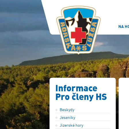
NA H
Informace
Pro členy HS
Beskydy
Jeseníky
Jizerské hory