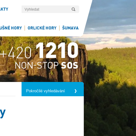
AKTY
UŠNÉ HORY
ORLICKÉ HORY
ŠUMAVA
Pokročilé vyhledávání
y