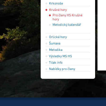
Krkonoše
Krušné hory
Pro členy HS Krušné
hory
Metodický kalendář
Orlické hory
Šumava
Metodika
Výsledky MS HS
Tilak info
Nabídky pro členy