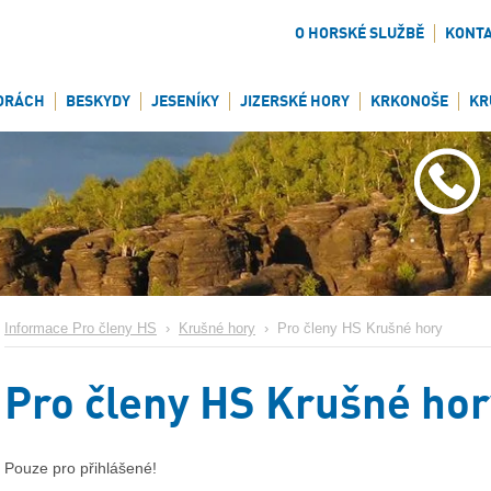
O HORSKÉ SLUŽBĚ
KONT
ORÁCH
BESKYDY
JESENÍKY
JIZERSKÉ HORY
KRKONOŠE
KR
Informace Pro členy HS
›
Krušné hory
›
Pro členy HS Krušné hory
Pro členy HS Krušné hor
Pouze pro přihlášené!