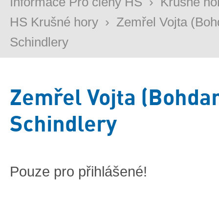
Informace Pro členy HS
›
Krušné ho
HS Krušné hory
›
Zemřel Vojta (Boh
Schindlery
Zemřel Vojta (Bohda
Schindlery
Pouze pro přihlášené!