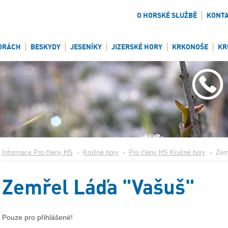
O HORSKÉ SLUŽBĚ
KONT
ORÁCH
BESKYDY
JESENÍKY
JIZERSKÉ HORY
KRKONOŠE
KR
Informace Pro členy HS
›
Krušné hory
›
Pro členy HS Krušné hory
›
Zem
Zemřel Láďa "Vašuš"
Pouze pro přihlášené!