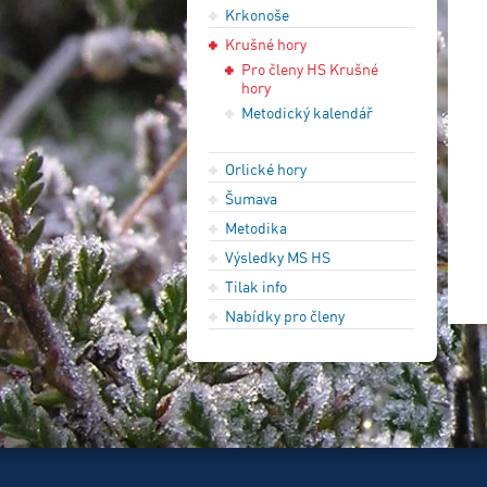
Krkonoše
Krušné hory
Pro členy HS Krušné
hory
Metodický kalendář
Orlické hory
Šumava
Metodika
Výsledky MS HS
Tilak info
Nabídky pro členy