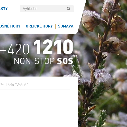
AKTY
UŠNÉ HORY
ORLICKÉ HORY
ŠUMAVA
řel Láďa "Vašuš"