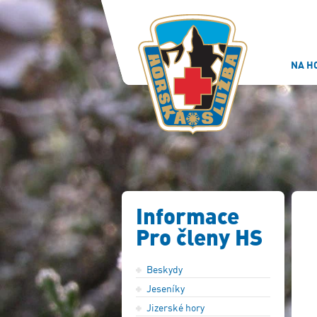
NA H
Informace
Pro členy HS
Beskydy
Jeseníky
Jizerské hory