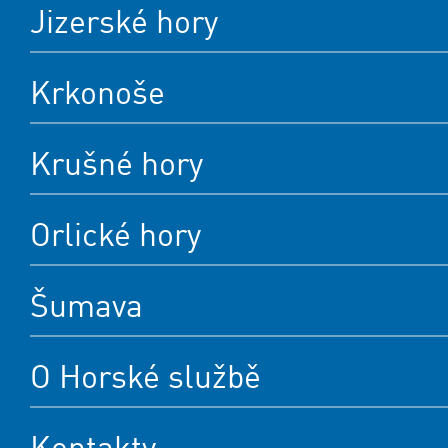
Jizerské hory
Krkonoše
Krušné hory
Orlické hory
Šumava
O Horské službě
Kontakty