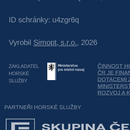
ID schránky: u4zgr6q
Vyrobil
Simopt, s.r.o.
, 2026
ČINNOST H
ZAKLADATEL
ČR JE FIN
HORSKÉ
DOTACEMI 
SLUŽBY
MINISTERS
ROZVOJ A 
PARTNEŘI HORSKÉ SLUŽBY