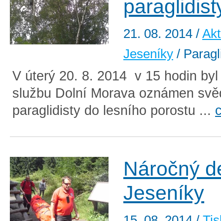
paraglidist
21. 08. 2014
/
Akt
Jeseníky
/ Paragl
V úterý 20. 8. 2014 v 15 hodin by
službu Dolní Morava oznámen sv
paraglidisty do lesního porostu ...
Náročný d
Jeseníky
15. 08. 2014
/
Tis