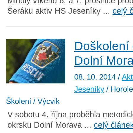
Minulý víkend 6. a 7. prosince pro
Šeráku aktiv HS Jeseníky ...
celý 
Doškolení
Dolní Mor
08. 10. 2014
/
Akt
Jeseníky
/ Horole
Školení / Výcvik
V sobotu 4. října proběhla metodi
okrsku Dolní Morava ...
celý článe