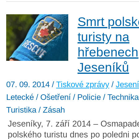
Smrt pols
turisty na
hřebenech
Jeseníků
07. 09. 2014
/
Tiskové zprávy
/
Jesen
Letecké / Ošetření / Policie / Technika
Turistika / Zásah
Jeseníky, 7. září 2014 – Osmapade
polského turistu dnes po poledni p