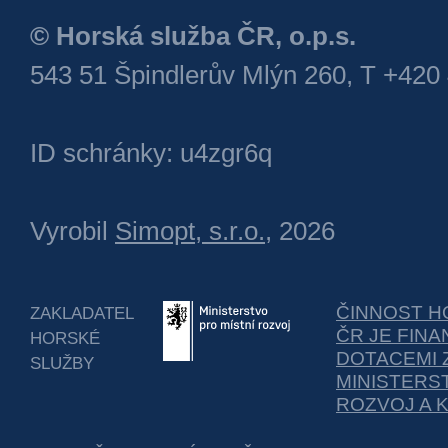
© Horská služba ČR, o.p.s.
543 51 Špindlerův Mlýn 260, T +420
ID schránky: u4zgr6q
Vyrobil
Simopt, s.r.o.
, 2026
ČINNOST H
ZAKLADATEL
ČR JE FIN
HORSKÉ
DOTACEMI 
SLUŽBY
MINISTERS
ROZVOJ A 