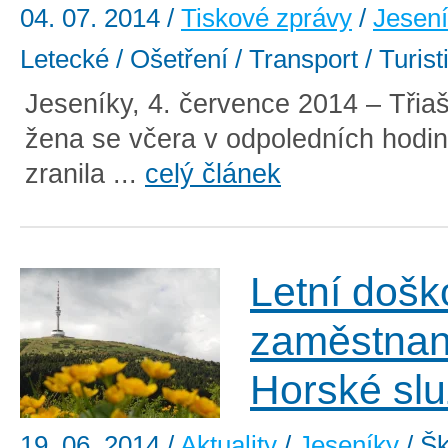
04. 07. 2014
/
Tiskové zprávy
/
Jesen
Letecké / Ošetření / Transport / Turist
Jeseníky, 4. července 2014 – Třiaš
žena se včera v odpoledních hodi
zranila ...
celý článek
Letní došk
zaměstna
Horské sl
19. 06. 2014
/
Aktuality
/
Jeseníky
/ Šk