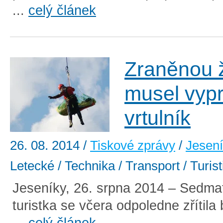
...
celý článek
Zraněnou 
musel vypr
vrtulník
26. 08. 2014
/
Tiskové zprávy
/
Jesen
Letecké / Technika / Transport / Turis
Jeseníky, 26. srpna 2014 – Sedmatř
turistka se včera odpoledne zřítila
...
celý článek