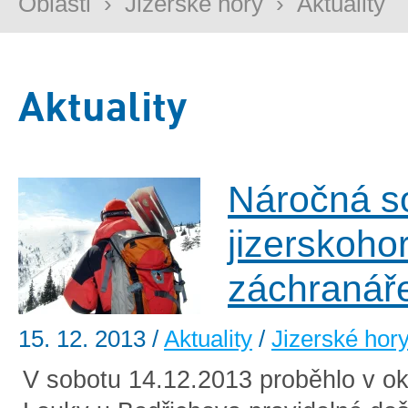
Oblasti
›
Jizerské hory
›
Aktuality
Aktuality
Náročná s
jizerskoho
záchranář
15. 12. 2013
/
Aktuality
/
Jizerské hor
V sobotu 14.12.2013 proběhlo v ok