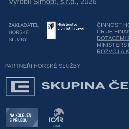
Vyrobil
Simopt, s.r.o.
, 2026
ČINNOST H
ZAKLADATEL
ČR JE FIN
HORSKÉ
DOTACEMI 
SLUŽBY
MINISTERS
ROZVOJ A 
PARTNEŘI HORSKÉ SLUŽBY